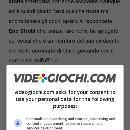
storia
americana potrebbe accadere ovunque
ed è quindi giusto farci qualche risata ma
anche tenere gli occhi aperti. A raccontarla
Eric Strobl
che, senza fare nomi, ha spiegato
sul social che è un membro del suo sindacato
era stato
accusato
di stare giocando con il
computer dell’ufficio.
videogiochi.com asks for your consent to
use your personal data for the following
purposes:
Personalised advertising and content, advertising and
content measurement, audience research and
services development