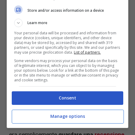
Store and/or access information on a device
Learn more
Tweet (videogochi.com)
Your personal data will be processed and information from
your device (cookies, unique identifiers, and other device
L’accusa era quella di aver installato
software
data) may be stored by, accessed by and shared with 319
partners, or used specifically by this site. We and our partners
di terze parti non autorizzato
su un
may use precise geolocation data.
List of partners.
Some vendors may process your personal data on the basis
computer fornito dal governo. In realtà il suo
of legitimate interest, which you can object to by managing
your options below. Look for a link at the bottom of this page
supervisore aveva
visto
un qualcosa sullo
or in the site menu to manage or withdraw consent in privacy
and cookie settings.
schermo del computer durante una pausa
pranzo e aveva interpretato quello che aveva
Consent
visto come una partita. Ma il rappresentante
sindacale ha dimostrato senza ombra di
Manage options
dubbio che ciò che il lavoratore stava facendo
era semplicemente
guardare una
recensione