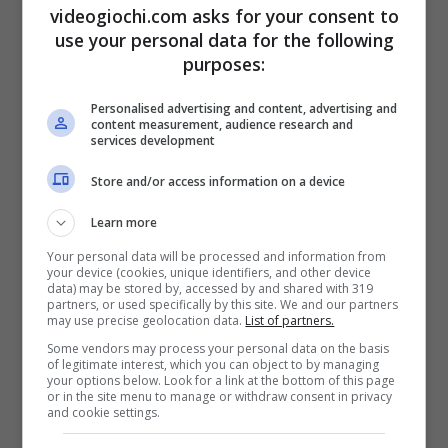
fisici o digitali, per dare vita a quello che poi
videogiochi.com asks for your consent to
use your personal data for the following
diventa il contenuto consumato dagli utenti
purposes:
finali.
Personalised advertising and content, advertising and
content measurement, audience research and
Ma ora esiste una nuova piattaforma: si tratta
services development
di Sora, resa disponibile da OpenAI. La
Store and/or access information on a device
piattaforma è in pratica una gigantesca
Learn more
pubblicità di quello che ora è il nuovo modello
Your personal data will be processed and information from
your device (cookies, unique identifiers, and other device
di generazione di video da prompt sviluppato
data) may be stored by, accessed by and shared with 319
partners, or used specifically by this site. We and our partners
dalla società in grado di fare.
may use precise geolocation data.
List of partners.
Some vendors may process your personal data on the basis
of legitimate interest, which you can object to by managing
Sora, che permette agli utenti che lo
your options below. Look for a link at the bottom of this page
or in the site menu to manage or withdraw consent in privacy
desiderano di giocare con
il nuovo modello di
and cookie settings.
generazione di video Sora 2,
è in pratica un