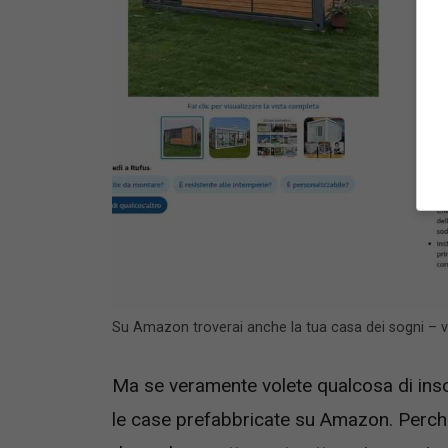
Su Amazon troverai anche la tua casa dei sogni – 
Ma se veramente volete qualcosa di inso
le case prefabbricate su Amazon. Perché, 