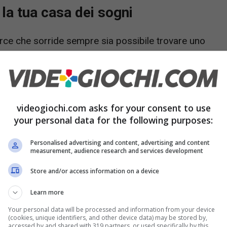
la tua casa dei sogni
rce che sorride sempre sia possibile trovare uno
pirito. All’inizio doveva vendere solo libri, poi
più diverse categorie merceologiche e ora si può
ddirittura cibo fresco che viene consegnato
videogiochi.com asks for your consent to use
 la spesa in un gigantesco supermercato.
your personal data for the following purposes:
Personalised advertising and content, advertising and content
measurement, audience research and services development
Store and/or access information on a device
Learn more
Your personal data will be processed and information from your device
(cookies, unique identifiers, and other device data) may be stored by,
accessed by and shared with 319 partners, or used specifically by this