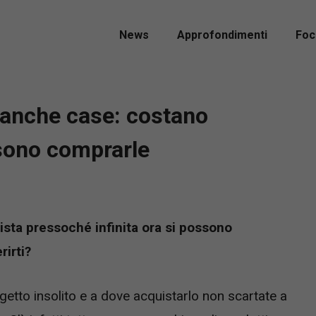
News
Approfondimenti
Foc
anche case: costano
sono comprarle
sta pressoché infinita ora si possono
rirti?
etto insolito e a dove acquistarlo non scartate a