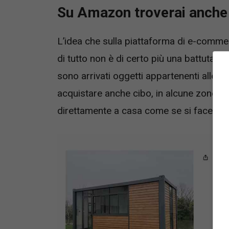
Su Amazon troverai anche 
L’idea che sulla piattaforma di e-comme
di tutto non è di certo più una battuta di s
sono arrivati oggetti appartenenti alle 
acquistare anche cibo, in alcune zone a
direttamente a casa come se si facesse