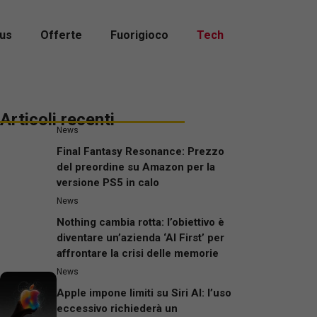
us
Offerte
Fuorigioco
Tech
Articoli recenti
News
Final Fantasy Resonance: Prezzo
del preordine su Amazon per la
versione PS5 in calo
News
Nothing cambia rotta: l’obiettivo è
diventare un’azienda ‘AI First’ per
affrontare la crisi delle memorie
News
Apple impone limiti su Siri AI: l’uso
eccessivo richiederà un