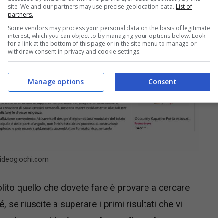
site. We and our partners may use precise geolocation data.
List of
partners.
Some vendors may process your personal data on the basis of legitimate
interest, which you can object to by managing your options below. Look
for a link at the bottom of this page or in the site menu to manage or
withdraw consent in privacy and cookie settings.
Manage options
Consent
videogiochi.com
lito quello che dovete fare è provare a cercare
se riuscite a superare i primi risultati che vi