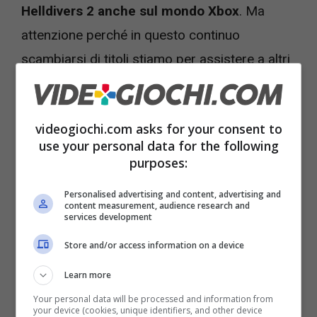
Helldivers 2 anche sul mondo Xbox
. Ma
attenzione perché in questo continuo
scambiarsi di titoli stiamo per assistere a altri
due grossi videogiochi sviluppati dagli studi di
Microsoft arrivare anche su Playstation.
videogiochi.com asks for your consent to
use your personal data for the following
purposes:
Personalised advertising and content, advertising and
content measurement, audience research and
services development
Store and/or access information on a device
Grandi notizie per il mondo Playstation: altri due giochi
Learn more
Xbox si avvicinano – foto via mp1st – Videogiochi.com
Your personal data will be processed and information from
your device (cookies, unique identifiers, and other device