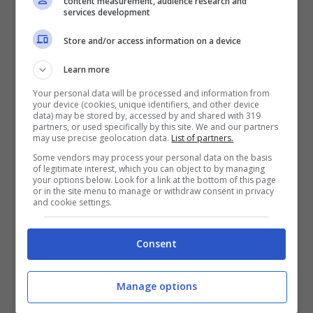
content measurement, audience research and
services development
Store and/or access information on a device
Learn more
Your personal data will be processed and information from
your device (cookies, unique identifiers, and other device
data) may be stored by, accessed by and shared with 319
Finalmente Star Wars Jedi Survivor arriva su PS4 e Xbox
partners, or used specifically by this site. We and our partners
One – foto via EA – Videogiochi.com
may use precise geolocation data.
List of partners.
Some vendors may process your personal data on the basis
of legitimate interest, which you can object to by managing
Sta per arrivare infatti dopo una lunghissima
your options below. Look for a link at the bottom of this page
or in the site menu to manage or withdraw consent in privacy
attesa uno dei videogiochi più apprezzati degli
and cookie settings.
ultimi anni. Finalmente infatti tutti potranno
Consent
mettere le mani su
Star Wars Jedi: Survivor
, il
titolo lanciato sul mercato lo scorso aprile
Manage options
2024 e che ora finalmente potranno vivere