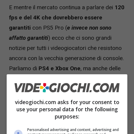
E mentre il mercato continua a parlare dei
120
fps e del 4K che dovrebbero essere
garantiti
con PS5 Pro (
e invece non sono
affatto garantiti
) ecco che ci sono grandi
notizie per tutti i videogiocatori che resistono
ancora con la vecchia generazione di console.
Parliamo di
PS4 e Xbox One
, ma anche delle
versioni mid-gen della scorsa generazione,
ovvero
PS4 Pro
e
Xbox One X
.
videogiochi.com asks for your consent to
use your personal data for the following
purposes:
Personalised advertising and content, advertising and