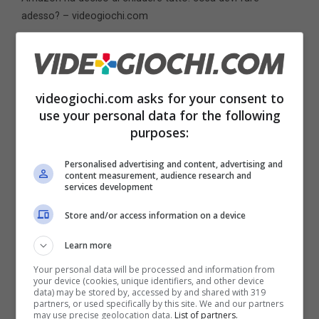
adesso? – videogiochi.com
Ma a febbraio l’unica informazione era che la
chiusura dei servizi Android sarebbe arrivata
videogiochi.com asks for your consent to
prima della fine dell’anno. Adesso sappiamo
use your personal data for the following
invece che la chiusura definitiva avverrà
il 20
purposes:
agosto.
Personalised advertising and content, advertising and
content measurement, audience research and
services development
La spiegazione della decisione, che è stata
Store and/or access information on a device
data da Amazon, è che la chiusura
dell’Appstore dedicato alle versioni Android
Learn more
delle app serve a
concentrare l’attenzione
Your personal data will be processed and information from
your device (cookies, unique identifiers, and other device
data) may be stored by, accessed by and shared with 319
degli sviluppatori
nei luoghi virtuali in cui la
partners, or used specifically by this site. We and our partners
may use precise geolocation data.
List of partners.