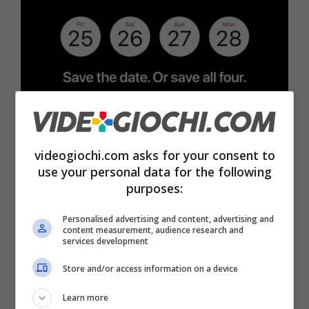
videogiochi.com asks for your consent to
Apple Black Friday 2022
use your personal data for the following
purposes:
Di seguito gli importi delle Gift Card regalate
Personalised advertising and content, advertising and
da Apple a seconda del prodotto acquistato:
content measurement, audience research and
services development
iPhone 13, iPhone 13 mini, iPhone 12 o
Store and/or access information on a device
iPhone SE:
Apple Gift Card da 50 Euro
Learn more