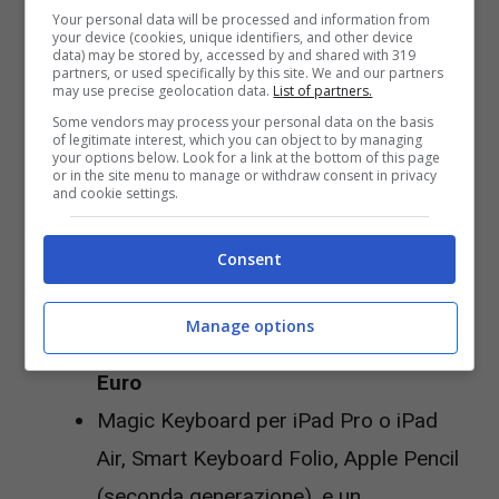
AirPods Pro 2, AirPods 2, AirPods 3
Your personal data will be processed and information from
your device (cookies, unique identifiers, and other device
con custodia di ricarica Lightning,
data) may be stored by, accessed by and shared with 319
partners, or used specifically by this site. We and our partners
AirPods Max:
Apple Gift Card da 75
may use precise geolocation data.
List of partners.
Euro
Some vendors may process your personal data on the basis
of legitimate interest, which you can object to by managing
Apple Watch SE:
Apple Gift Card da 50
your options below. Look for a link at the bottom of this page
or in the site menu to manage or withdraw consent in privacy
Euro
and cookie settings.
iPad Air, iPad, iPad Mini:
Apple Gift
Consent
Card fino a 50 Euro
MacBook Air, MacBook Pro, Mac Mini
Manage options
o iMac:
Apple Gift Card fino a 250
Euro
Magic Keyboard per iPad Pro o iPad
Air, Smart Keyboard Folio, Apple Pencil
(seconda generazione), e un