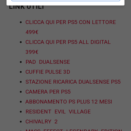
LINK UTILI
CLICCA QUI PER PS5 CON LETTORE
499€
CLICCA QUI PER PS5 ALL DIGITAL
399€
PAD DUALSENSE
CUFFIE PULSE 3D
STAZIONE RICARICA DUALSENSE PS5
CAMERA PER PS5
ABBONAMENTO PS PLUS 12 MESI
RESIDENT EVIL VILLAGE
CHIVALRY 2