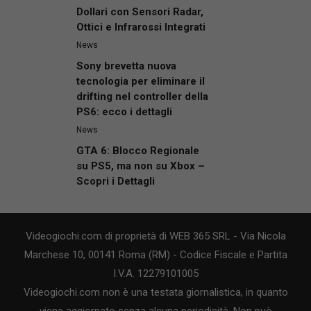
Dollari con Sensori Radar,
Ottici e Infrarossi Integrati
News
Sony brevetta nuova
tecnologia per eliminare il
drifting nel controller della
PS6: ecco i dettagli
News
GTA 6: Blocco Regionale
su PS5, ma non su Xbox –
Scopri i Dettagli
Videogiochi.com di proprietà di WEB 365 SRL - Via Nicola
Marchese 10, 00141 Roma (RM) - Codice Fiscale e Partita
I.V.A. 12279101005
Videogiochi.com non è una testata giornalistica, in quanto
viene aggiornato senza alcuna periodicità. Non può