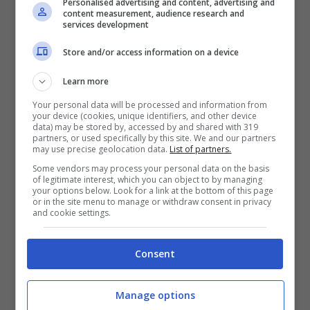
mod del realismo estremo – VIDEO
Personalised advertising and content, advertising and
content measurement, audience research and
services development
L’avvocata di Apple, Veronica Moye, ha
Store and/or access information on a device
interrogato Cook e gli ha posto
domande
Learn more
poco impegnative
. Cook infatti ha avuto la
Your personal data will be processed and information from
your device (cookies, unique identifiers, and other device
possibilità di ribadire che Apple non gestisce
data) may be stored by, accessed by and shared with 319
partners, or used specifically by this site. We and our partners
un monopolio. Gli sono state anche poste
may use precise geolocation data.
List of partners.
domande dal legale di Epic Games riguardanti
Some vendors may process your personal data on the basis
of legitimate interest, which you can object to by managing
i profitti che Apple ottiene dal suo App Store.
your options below. Look for a link at the bottom of this page
or in the site menu to manage or withdraw consent in privacy
Si tratta di un elemento importante dato che,
and cookie settings.
nel caso in cui fossero presenti profitti, Epic
Consent
potrebbe sostenere che Apple ha un interesse
nel mantenere il suo monopolio.
Manage options