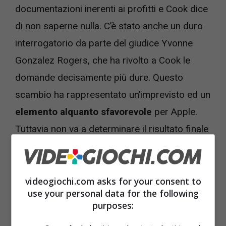
documentazioni inerenti ai profitti e Cook dice
di non saperne nulla. C’è stato anche un duro
interrogatorio da parte del giudice Yvonne
Gonzalez Rogers, che ha rivolto a Cook le
domande decisamente più dure. Questo
scambio ha rappresentato un’imprevisto ed un
elemento alquanto sfavorevole
per Apple.
Tuttavia non va a determinare il risultato finale
del processo. La sentenza è emessa dal
giudice Gonzalez Rogers, senza alcuna giuria,
arrivando entro la metà del mese di agosto.
videogiochi.com asks for your consent to
use your personal data for the following
purposes:
Leggi anche ->
Red Dead Redemption 2 e la