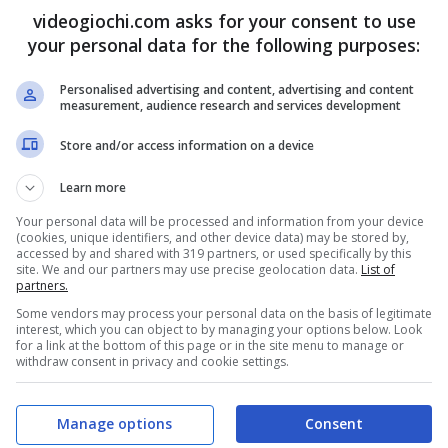
videogiochi.com asks for your consent to use
your personal data for the following purposes:
Personalised advertising and content, advertising and content
measurement, audience research and services development
Store and/or access information on a device
Learn more
Your personal data will be processed and information from your device
(cookies, unique identifiers, and other device data) may be stored by,
accessed by and shared with 319 partners, or used specifically by this
site. We and our partners may use precise geolocation data.
List of
partners.
Some vendors may process your personal data on the basis of legitimate
interest, which you can object to by managing your options below. Look
for a link at the bottom of this page or in the site menu to manage or
withdraw consent in privacy and cookie settings.
do Switch! – videogiochi.com
co è un’avventura in terza persona narrativa in un
Manage options
Consent