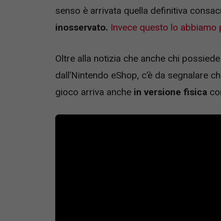
senso è arrivata quella definitiva consa
inosservato.
Invece questo lo abbiamo 
Oltre alla notizia che anche chi possied
dall’Nintendo eShop, c’è da segnalare che
gioco arriva anche
in versione fisica
con