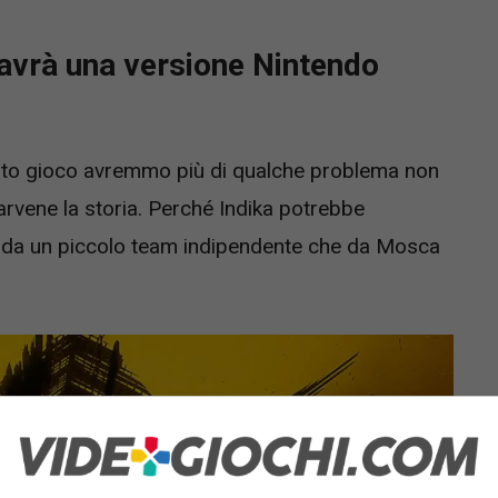
avrà una versione Nintendo
sto gioco avremmo più di qualche problema non
rvene la storia. Perché Indika potrebbe
o da un piccolo team indipendente che da Mosca