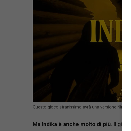
Questo gioco stranissimo avrà una versione Ninten
Ma Indika è anche molto di più
. Il gio