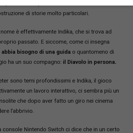
o più vicine di quanto non lo siano nella nostra
costruzione di storie molto particolari.
i nome è effettivamente Indika, che si trova ad
 proprio passato. E siccome, come ci insegna
 abbia bisogno di una guida
o quantomeno di
ggio ha un suo compagno:
il Diavolo in persona.
eter sono temi profondissimi e Indika, il gioco
tivamente un lavoro interattivo, ci sembra più un
 insolite che dopo aver fatto un giro nei cinema
re l’abbrivio.
lla console Nintendo Switch ci dice che in un certo