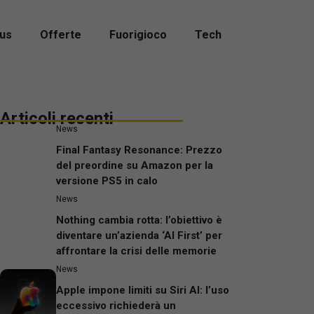
us
Offerte
Fuorigioco
Tech
Articoli recenti
News
Final Fantasy Resonance: Prezzo
del preordine su Amazon per la
versione PS5 in calo
News
Nothing cambia rotta: l’obiettivo è
diventare un’azienda ‘AI First’ per
affrontare la crisi delle memorie
News
Apple impone limiti su Siri AI: l’uso
eccessivo richiederà un