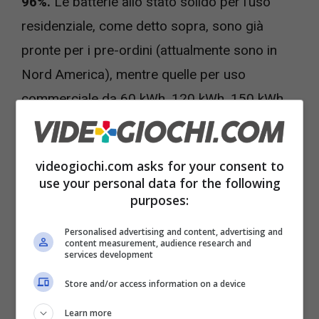
96%.
Le batterie allo stato solido per l’uso
residenziale, come detto sopra, sono già
pronte per i pre-ordini (attualmente sono in
Nord America), mentre quelle per uso
commerciale da 60 kWh, 120 kWh, 150 kWh,
180 kWh, 300 kWh , 470 kWh, 1 MWh e 2
Mwh, sono disponibili attualmente
solo per
videogiochi.com asks for your consent to
una clientela selezionata,
e inizieranno ad
use your personal data for the following
essere prodotte nelle prossime settimane.
purposes:
Personalised advertising and content, advertising and
content measurement, audience research and
services development
Store and/or access information on a device
Learn more