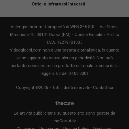
Ottici e Infrarossi Integrati
Videogiochi.com di proprietà di WEB 365 SRL - Via Nicola
Marchese 10, 00141 Roma (RM) - Codice Fiscale e Partita
I.V.A. 12279101005
Videogiochi.com non è una testata giornalistica, in quanto
viene aggiornato senza alcuna periodicità. Non può
pertanto considerarsi un prodotto editoriale ai sensi della
legge n. 62 del 07.03.2001
Copyright ©2026 - Tutti i diritti riservati -
Contattaci
Le attività pubblicitarie su questo sito sono gestite da
theCoreAdv
Chi siamo
-
Redazione
-
Privacy Policy
-
Disclaimer