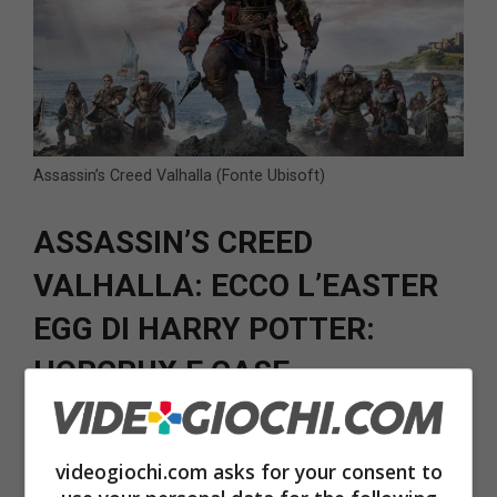
Assassin’s Creed Valhalla (Fonte Ubisoft)
ASSASSIN’S CREED
VALHALLA: ECCO L’EASTER
EGG DI HARRY POTTER:
HORCRUX E CASE
Una volta che il serpente viene ucciso, si
videogiochi.com asks for your consent to
recupera la chiave della porta d’ingresso della