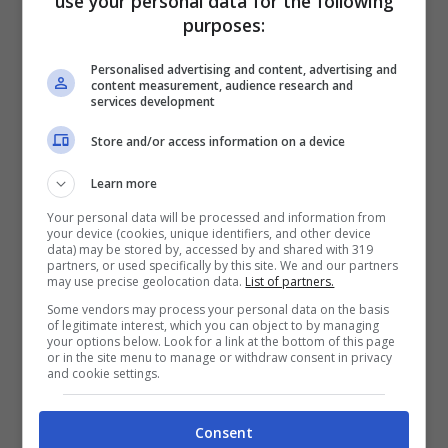
use your personal data for the following
stessa casa “Si trova poco più a nord sulla
purposes:
balconata di un altro edificio – fanno sapere
Personalised advertising and content, advertising and
da Everyeye.it – utilizzate la vista di Odino per
content measurement, audience research and
services development
ottenere aiuto”, ed ecco che si potrà entrare
Store and/or access information on a device
nell’edificio, dove vi apparirà un classico
tavolo da cucina. Avvicinandovi potrete vedere
Learn more
alcuni oggetti decisamente particolari e una
Your personal data will be processed and information from
your device (cookies, unique identifiers, and other device
lista che include
“Diario, Anello, Medaglione,
data) may be stored by, accessed by and shared with 319
partners, or used specifically by this site. We and our partners
Coppa, Diadema, Serpente”.
Molti di voi,
may use precise geolocation data.
List of partners.
Some vendors may process your personal data on the basis
soprattutto i più attenti, avranno capito di
of legitimate interest, which you can object to by managing
your options below. Look for a link at the bottom of this page
cosa si tratta, ovvero, della
lista degli
or in the site menu to manage or withdraw consent in privacy
and cookie settings.
Horcrux,
oggetti al cui interno si nasconde
una parte dell’anima di Voldemort (ogni qual
Consent