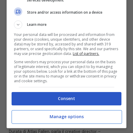
services development
dando delle importanti informazioni ai tanti
Store and/or access information on a device
videogiocatori che non vedono l’ora di mettere
Learn more
le mani sul titolo. Tra tutte spicca, ovviamente,
Your personal data will be processed and information from
la longevità.
your device (cookies, unique identifiers, and other device
data) may be stored by, accessed by and shared with 319
partners, or used specifically by this site. We and our partners
may use precise geolocation data.
List of partners.
Some vendors may process your personal data on the basis
of legitimate interest, which you can object to by managing
your options below. Look for a link at the bottom of this page
or in the site menu to manage or withdraw consent in privacy
and cookie settings.
Consent
Manage options
Durata di Atlas Fallen, parla il creative director –