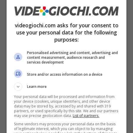
conto è vedere, e risulta per questo
estremamente affascinante il video in
streaming che l’attrice ha mandato in onda
videogiochi.com asks for your consent to
raccontando la sua propria esperienza nel
use your personal data for the following
purposes:
mondo che ha contribuito a costruire.
Personalised advertising and content, advertising and
content measurement, audience research and
Nel video, che ha raccolto oltre due milioni di
services development
visualizzazioni molto rapidamente, vediamo il
Store and/or access information on a device
personaggio principale di Silent Hill f muoversi
Learn more
all’inizio del suo viaggio nel terrore e in un
Your personal data will be processed and information from
piccolo riquadro laterale l’attrice che reagisce
your device (cookies, unique identifiers, and other device
data) may be stored by, accessed by and shared with 319
a quello che vede.
partners, or used specifically by this site. We and our partners
may use precise geolocation data.
List of partners.
Some vendors may process your personal data on the basis
In alcuni momenti è abbastanza rilassata,
of legitimate interest, which you can object to by managing