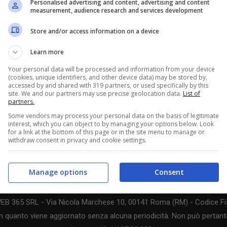
Personalised advertising and content, advertising and content
measurement, audience research and services development
Store and/or access information on a device
Learn more
Your personal data will be processed and information from your device
(cookies, unique identifiers, and other device data) may be stored by,
accessed by and shared with 319 partners, or used specifically by this
site. We and our partners may use precise geolocation data.
List of
partners.
Some vendors may process your personal data on the basis of legitimate
interest, which you can object to by managing your options below. Look
for a link at the bottom of this page or in the site menu to manage or
withdraw consent in privacy and cookie settings.
Manage options
Consent
WEB 365 SRL - Via Nicola Marchese 10, 00141 Roma (RM) - Codice Fis
n quanto viene aggiornato senza alcuna periodicità. Non può pertanto