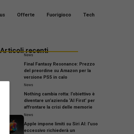
us
Offerte
Fuorigioco
Tech
Articoli recenti
News
Final Fantasy Resonance: Prezzo
del preordine su Amazon per la
versione PS5 in calo
News
Nothing cambia rotta: l’obiettivo è
diventare un’azienda ‘AI First’ per
affrontare la crisi delle memorie
News
Apple impone limiti su Siri AI: l’uso
eccessivo richiederà un