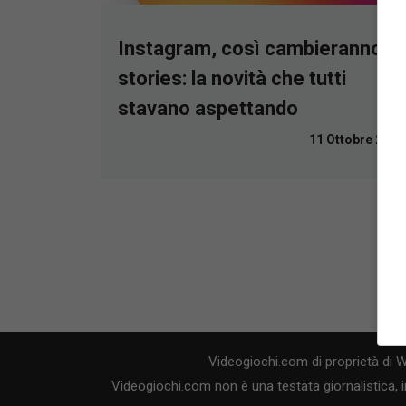
Instagram, così cambieranno le
stories: la novità che tutti
stavano aspettando
11 Ottobre 2023
Videogiochi.com di proprietà di 
Videogiochi.com non è una testata giornalistica, i