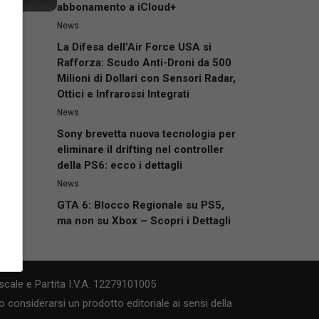
abbonamento a iCloud+
News
La Difesa dell’Air Force USA si
Rafforza: Scudo Anti-Droni da 500
Milioni di Dollari con Sensori Radar,
Ottici e Infrarossi Integrati
News
Sony brevetta nuova tecnologia per
eliminare il drifting nel controller
della PS6: ecco i dettagli
News
GTA 6: Blocco Regionale su PS5,
ma non su Xbox – Scopri i Dettagli
cale e Partita I.V.A. 12279101005
 considerarsi un prodotto editoriale ai sensi della