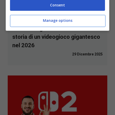
Consent
Manage options
Nicolas Cage ci racconterà la
storia di un videogioco gigantesco
nel 2026
29 Dicembre 2025