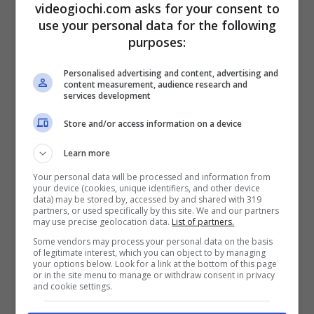
videogiochi.com asks for your consent to
use your personal data for the following
purposes:
Tre giochi Open World gratis che ti
Personalised advertising and content, advertising and
content measurement, audience research and
conquisteranno nel 2026
services development
30 Dicembre 2025
Store and/or access information on a device
Learn more
Your personal data will be processed and information from
your device (cookies, unique identifiers, and other device
data) may be stored by, accessed by and shared with 319
partners, or used specifically by this site. We and our partners
may use precise geolocation data.
List of partners.
Some vendors may process your personal data on the basis
of legitimate interest, which you can object to by managing
your options below. Look for a link at the bottom of this page
or in the site menu to manage or withdraw consent in privacy
and cookie settings.