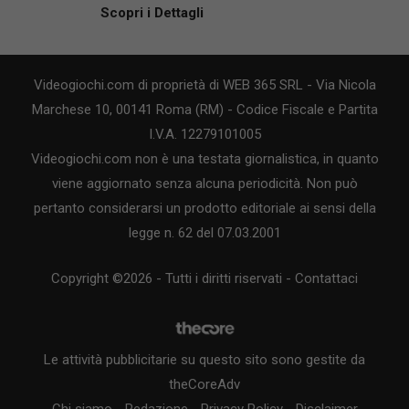
Scopri i Dettagli
Videogiochi.com di proprietà di WEB 365 SRL - Via Nicola
Marchese 10, 00141 Roma (RM) - Codice Fiscale e Partita
I.V.A. 12279101005
Videogiochi.com non è una testata giornalistica, in quanto
viene aggiornato senza alcuna periodicità. Non può
pertanto considerarsi un prodotto editoriale ai sensi della
legge n. 62 del 07.03.2001
Copyright ©2026 - Tutti i diritti riservati -
Contattaci
Le attività pubblicitarie su questo sito sono gestite da
theCoreAdv
Chi siamo
-
Redazione
-
Privacy Policy
-
Disclaimer