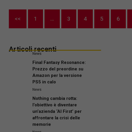
<<
1
…
3
4
5
6
Articoli recenti
News
Final Fantasy Resonance:
Prezzo del preordine su
Amazon per la versione
PS5 in calo
News
Nothing cambia rotta:
l’obiettivo è diventare
un’azienda ‘AI First’ per
affrontare la crisi delle
memorie