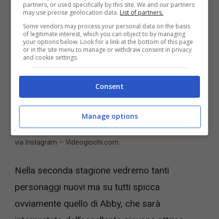
partners, or used specifically by this site. We and our partners
may use precise geolocation data.
List of partners.
Some vendors may process your personal data on the basis
of legitimate interest, which you can object to by managing
your options below. Look for a link at the bottom of this page
or in the site menu to manage or withdraw consent in privacy
and cookie settings.
Consent
Manage options
Kaitlyn Dever è già apparsa in un titolo Playstation – foto
via Instagram – Videogiochi.com
Nella seconda stagione vedremo tanti
personaggi nuovi ma su tutti spicca
ovviamente quello di Abby, che sarà