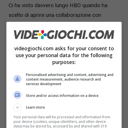
Ci ha visto davvero lungo HBO quando ha
scelto di aprire una collaborazione con
Playstation e soprattutto con i creatori del
videogioco e della sua storia, tra tutti
ovviamente
Neil Druckmann
, per
videogiochi.com asks for your consent to
confezionare una serie che fosse quanto più
use your personal data for the following
purposes:
possibile potente e vicina, ma anche diversa,
al materiale originale. E dopo il successo
Personalised advertising and content, advertising and
content measurement, audience research and
enorme della prima stagione, con
Bella
services development
Ramsey nei panni di Ellie
e
Pedro Pascal
Store and/or access information on a device
come Joel Miller
, ecco che ora sta arrivando
Learn more
il sequel.
Your personal data will be processed and information from
your device (cookies, unique identifiers, and other device
data) may be stored by, accessed by and shared with 319