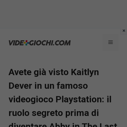
Vai
al
Menu
contenuto
Avete già visto Kaitlyn
Dever in un famoso
videogioco Playstation: il
ruolo segreto prima di
diventare Abby in The Last