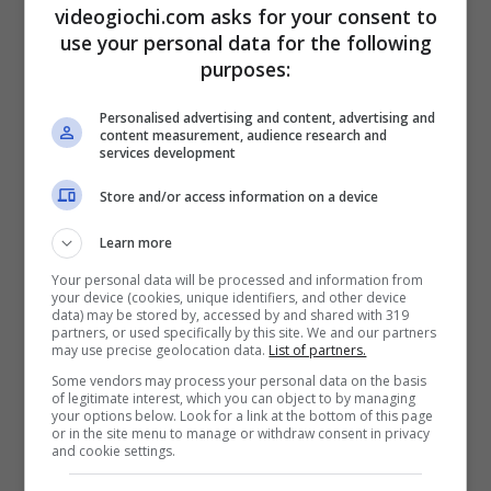
videogiochi.com asks for your consent to
due dei videogiochi indie più particolari e
use your personal data for the following
apprezzati degli ultimi anni scompariranno e
purposes:
non stanno più presenti sullo store. Stiamo
Personalised advertising and content, advertising and
parlando di
Limbo e Insider,
due
content measurement, audience research and
services development
meravigliose, tetre e potenti opere in 2D.
Store and/or access information on a device
Learn more
Your personal data will be processed and information from
your device (cookies, unique identifiers, and other device
data) may be stored by, accessed by and shared with 319
partners, or used specifically by this site. We and our partners
may use precise geolocation data.
List of partners.
Some vendors may process your personal data on the basis
of legitimate interest, which you can object to by managing
your options below. Look for a link at the bottom of this page
or in the site menu to manage or withdraw consent in privacy
and cookie settings.