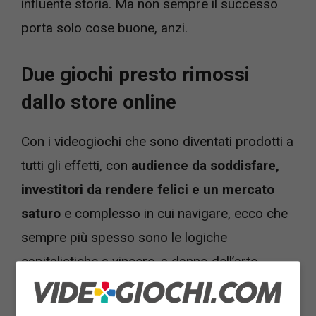
influente storia. Ma non sempre il successo
porta solo cose buone, anzi.
Due giochi presto rimossi
dallo store online
Con i videogiochi che sono diventati prodotti a
tutti gli effetti, con
audience da soddisfare,
investitori da rendere felici e un mercato
saturo
e complesso in cui navigare, ecco che
sempre più spesso sono le logiche
capitalistiche a vincere, a danno dell’arte.
In queste ore é stato annunciato da
GOG
che