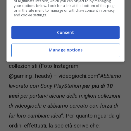
of legitimate interest, which you can object to by managing
your options below. Look for a link at the bottom of this page
or in the site menu to manage or withdraw consent in privacy
and cookie settings.
Consent
Le statuette di Gaming Heads diventeranno
Manage options
sempre più rare e quindi costose per i
collezionisti (Foto Instagram
@gaming_heads) – videogiochi.com“
Abbiamo
lavorato con Sony PlayStation
per più di 10
anni
per portarvi alcune delle migliori collezioni
di videogiochi e abbiamo cercato con forza di
far loro cambiare idea”.
Per quanto riguarda gli
ordini effettuati, la società scrive che: