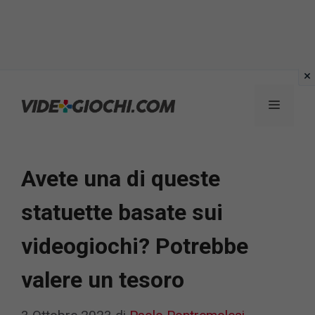
Vai
al
Menu
contenuto
Avete una di queste
statuette basate sui
videogiochi? Potrebbe
valere un tesoro