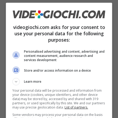
pre-ordine
(come la sua statua di Sly Cooper,
la statua di Bloodborne e la statua di Ratchet
& Clank), sia su prodotti
attualmente
videogiochi.com asks for your consent to
disponibili
(tra cui le statue di Ellie di The Last
use your personal data for the following
purposes:
of Us Part II e le statue e i busti di God of
War). Nella lettera, pubblicata su twitter,
Personalised advertising and content, advertising and
content measurement, audience research and
l’azienda ha apertamente criticato Sony, ma
services development
non ha spiegato il motivo di tale decisione
.
Store and/or access information on a device
Learn more
Your personal data will be processed and information from
your device (cookies, unique identifiers, and other device
data) may be stored by, accessed by and shared with 319
partners, or used specifically by this site. We and our partners
may use precise geolocation data.
List of partners.
Some vendors may process your personal data on the basis