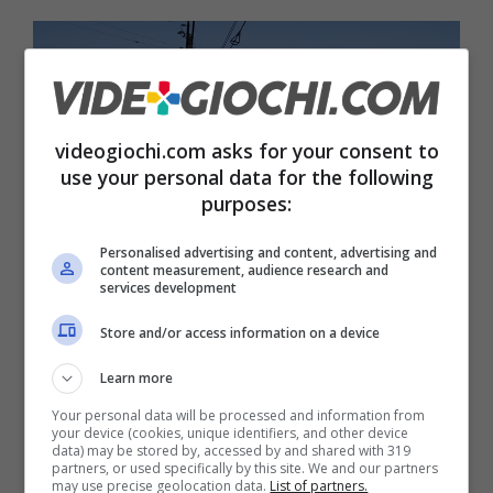
videogiochi.com asks for your consent to
use your personal data for the following
purposes:
Personalised advertising and content, advertising and
content measurement, audience research and
services development
Fonte
Store and/or access information on a device
Learn more
Your personal data will be processed and information from
your device (cookies, unique identifiers, and other device
Articoli recenti
data) may be stored by, accessed by and shared with 319
News
partners, or used specifically by this site. We and our partners
may use precise geolocation data.
List of partners.
Grokipedia: l’innovativo