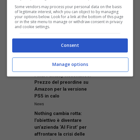
progetto AI di Elon Musk è
Some vendors may process your personal data on the basis
of legitimate interest, which you can object to by managing
già al capolinea?
your options below. Look for a link at the bottom of this page
News
or in the site menu to manage or withdraw consent in privacy
and cookie settings.
ASUS ProArt si Amplia:
Presentato il Nuovo Box
SSD di Fascia Alta con
Consent
Velocità di Trasferimento
fino a 40 Gbps
Manage options
News
Final Fantasy Resonance:
Prezzo del preordine su
Amazon per la versione
PS5 in calo
News
Nothing cambia rotta:
l’obiettivo è diventare
un’azienda ‘AI First’ per
affrontare la crisi delle