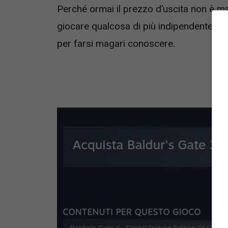
Perché ormai il prezzo d’uscita non è ma
giocare qualcosa di più indipendente i c
per farsi magari conoscere.