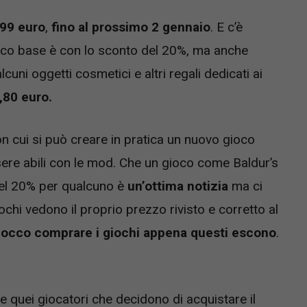
,99 euro
,
fino al prossimo 2 gennaio
. E c’è
ioco base è con lo sconto del 20%, ma anche
uni oggetti cosmetici e altri regali dedicati ai
,80 euro.
n cui si può creare in pratica un nuovo gioco
ssere abili con le mod. Che un gioco come Baldur’s
 del 20% per qualcuno è
un’ottima notizia
ma ci
ochi vedono il proprio prezzo rivisto e corretto al
iocco
comprare i giochi appena questi escono
.
quei giocatori che decidono di acquistare il