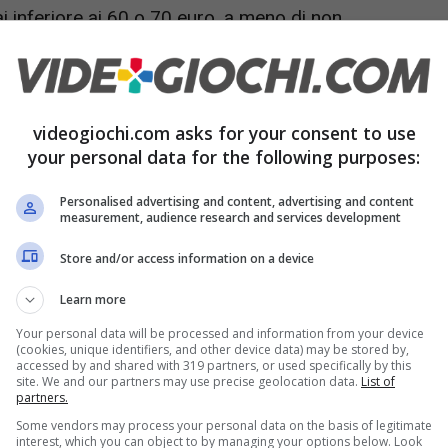
i inferiore ai 60 o 70 euro, a meno di non
ui sviluppatori decidono per un prezzo più basso
videogiochi.com asks for your consent to use
your personal data for the following purposes:
Personalised advertising and content, advertising and content
measurement, audience research and services development
Store and/or access information on a device
Learn more
Your personal data will be processed and information from your device
(cookies, unique identifiers, and other device data) may be stored by,
accessed by and shared with 319 partners, or used specifically by this
site. We and our partners may use precise geolocation data.
List of
partners.
Some vendors may process your personal data on the basis of legitimate
interest, which you can object to by managing your options below. Look