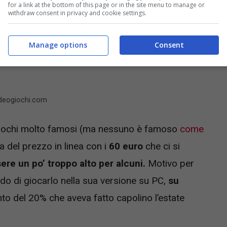
for a link at the bottom of this page or in the site menu to manage or
withdraw consent in privacy and cookie settings.
Manage options
Consent
videogiochi.com
i giochi molto famosi (ma nessuno è famoso
come
a del prezzo in linea con i
60 euro
che ci si
re un po’ troppo alto per alcuni.
Motivo per
odo di giocarlo nella sua versione su PC,
su
nto del 20% che aveva fatto capolino l’estate