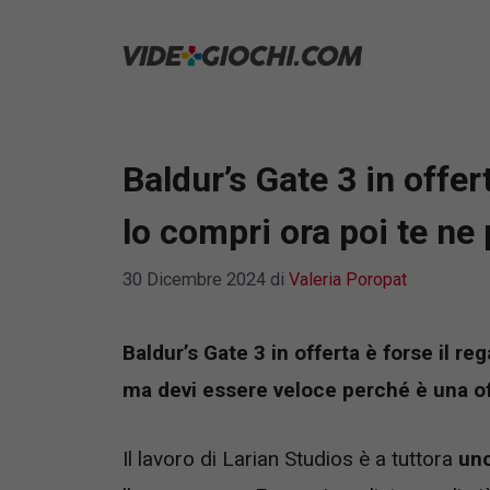
Vai
al
contenuto
Baldur’s Gate 3 in offe
lo compri ora poi te ne 
30 Dicembre 2024
di
Valeria Poropat
Baldur’s Gate 3 in offerta è forse il re
ma devi essere veloce perché è una of
Il lavoro di Larian Studios è a tuttora
uno