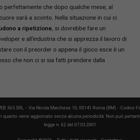
o perfettamente che dopo qualche mese, al
cuore sarà a sconto. Nella situazione in cui ci
iudono a ripetizione
, si dovrebbe fare un
loper e all’industria che si apprezza il lavoro di
istare con il preorder o appena il gioco esce è un
o che non ci si sia fatti prendere dalla
WEB 365 SRL - Via Nicola Marchese 10, 00141 Roma (RM) - Codice Fis
n quanto viene aggiornato senza alcuna periodicità. Non può pertanto
legge n. 62 del 07.03.2001