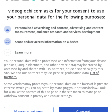
a, audio e altro ancora. Modificata, tra le altre
iso di aiutare gli assaltatori aumentando i ticket
videogiochi.com asks for your consent to use
your personal data for the following purposes:
mpo necessario per catturare le bandiere.
Personalised advertising and content, advertising and content
measurement, audience research and services development
e i server Fanatico. Su un server Fanatico
a, il mirino o la capacità di individuare i nemici
Store and/or access information on a device
Learn more
Your personal data will be processed and information from your device
(cookies, unique identifiers, and other device data) may be stored by,
server. Il programma consentirà ai giocatori di
accessed by and shared with 319 partners, or used specifically by this
site. We and our partners may use precise geolocation data.
List of
attlefield 1, controllando diverse opzioni relative
partners.
 mappe.
Some vendors may process your personal data on the basis of legitimate
interest, which you can object to by managing your options below. Look
for a link at the bottom of this page or in the site menu to manage or
withdraw consent in privacy and cookie settings.
iscono qui. DICE le ha raccolte in un file PDF di
to indirizzo
.
Manage options
Consent