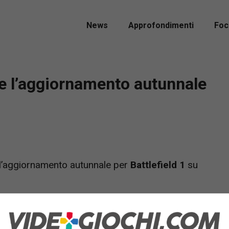
News
Approfondimenti
Foc
ile l’aggiornamento autunnale
 l’aggiornamento autunnale per
Battlefield 1
su
contiene molti miglioramenti e modifiche ad