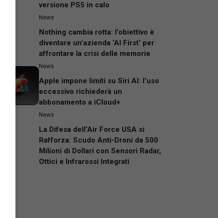
versione PS5 in calo
News
Nothing cambia rotta: l’obiettivo è
diventare un’azienda ‘AI First’ per
affrontare la crisi delle memorie
News
Apple impone limiti su Siri AI: l’uso
eccessivo richiederà un
abbonamento a iCloud+
News
La Difesa dell’Air Force USA si
Rafforza: Scudo Anti-Droni da 500
Milioni di Dollari con Sensori Radar,
Ottici e Infrarossi Integrati