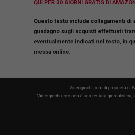
QUI PER 30 GIORNI GRATIS DI AMAZO
Questo testo include collegamenti di aff
guadagno sugli acquisti effettuati tramit
eventualmente indicati nel testo, in q
messa online.
Videogiochi.com di proprietà di 
Videogiochi.com non è una testata giornalistica, i