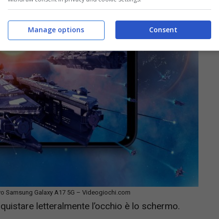
Manage options
Consent
ovo Samsung Galaxy A17 5G – Videogiochi.com
quistare letteralmente l’occhio è lo schermo.