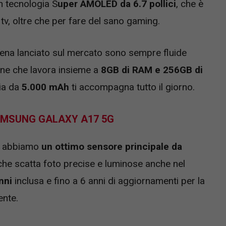
on tecnologia S
uper AMOLED da 6.7 pollici
, che è
 tv, oltre che per fare del sano gaming.
pena lanciato sul mercato sono sempre fluide
one che lavora insieme a
8GB di RAM e 256GB di
ia da
5.000 mAh
ti accompagna tutto il giorno.
MSUNG GALAXY A17 5G
ra abbiamo
un ottimo sensore principale da
 che scatta foto precise e luminose anche nel
nni
inclusa e fino a 6 anni di aggiornamenti per la
ente.