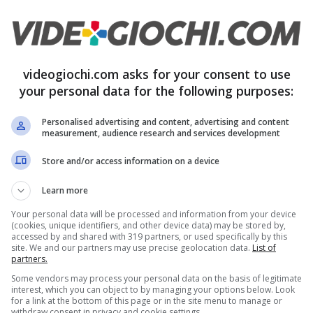
 mercato un nuovo modello di smartphone di
al caso vostro e che potrebbe fare veramente la
videogiochi.com asks for your consent to use
i utenti che fanno l’investimento iniziale
your personal data for the following purposes:
 il nuovo
smartphone Samsung Galaxy A17 5G
.
Personalised advertising and content, advertising and content
measurement, audience research and services development
o il nuovo Samsung Galaxy A17
Store and/or access information on a device
Learn more
Your personal data will be processed and information from your device
smartphone di alta qualità con un design
(cookies, unique identifiers, and other device data) may be stored by,
accessed by and shared with 319 partners, or used specifically by this
con uno spessore di soli
7.5 mm
e delle rifiniture
site. We and our partners may use precise geolocation data.
List of
partners.
Some vendors may process your personal data on the basis of legitimate
interest, which you can object to by managing your options below. Look
for a link at the bottom of this page or in the site menu to manage or
withdraw consent in privacy and cookie settings.