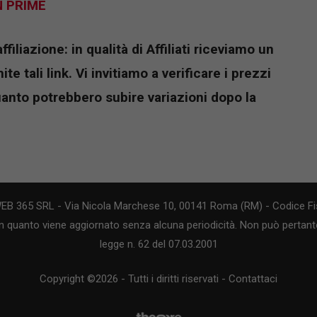
N PRIME
iliazione: in qualità di Affiliati riceviamo un
e tali link. Vi invitiamo a verificare i prezzi
uanto potrebbero subire variazioni dopo la
WEB 365 SRL - Via Nicola Marchese 10, 00141 Roma (RM) - Codice Fis
n quanto viene aggiornato senza alcuna periodicità. Non può pertanto
legge n. 62 del 07.03.2001
Copyright ©2026 - Tutti i diritti riservati -
Contattaci