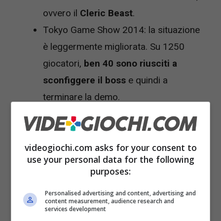
ovvero il
Cleric Beast
.
Tokyo Game Show 2014: la situazione
è leggermente migliorata. Su 1250
giocatori,
ben 40 sono riusciti a
sconfiggere il boss
e quindi a
terminare la demo.
From Software non ha ancora annunciato se
renderà disponibile la demo anche per gli altri
videogiochi.com asks for your consent to
use your personal data for the following
utenti che non hanno potuto provarla in
purposes:
occasione delle due fiere.
Personalised advertising and content, advertising and
content measurement, audience research and
Bloodborne sarà disponibile in Europa
services development