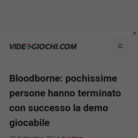
Vai
al
Menu
contenuto
Bloodborne: pochissime
persone hanno terminato
con successo la demo
giocabile