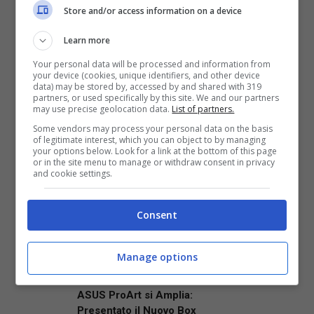
esclusivamente su PlayStation 4 il 6
Store and/or access information on a device
febbraio 2015.
Learn more
Your personal data will be processed and information from
FONTE:
Dualshockers
your device (cookies, unique identifiers, and other device
data) may be stored by, accessed by and shared with 319
partners, or used specifically by this site. We and our partners
may use precise geolocation data.
List of partners.
&nbsp;
Some vendors may process your personal data on the basis
of legitimate interest, which you can object to by managing
your options below. Look for a link at the bottom of this page
or in the site menu to manage or withdraw consent in privacy
and cookie settings.
Articoli recenti
News
Consent
Grokipedia: l’innovativo
progetto AI di Elon Musk è
già al capolinea?
Manage options
News
ASUS ProArt si Amplia:
Presentato il Nuovo Box