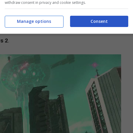
withdraw consent in privacy and cookie settings.
re sta arrivando su Xbox uno dei giochi più
quello che rappresenta al momento l’unico
Manage options
Consent
fettivamente di successo e ha portato guadagni
s 2
.