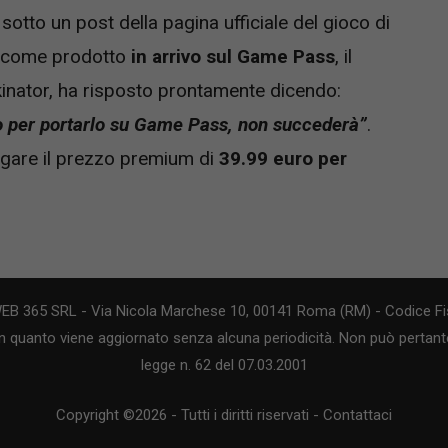
sotto un post della pagina ufficiale del gioco di
o come prodotto
in arrivo sul Game Pass
, il
nator, ha risposto prontamente dicendo:
o per portarlo su Game Pass, non succederà”
.
agare il prezzo premium di
39.99 euro per
WEB 365 SRL - Via Nicola Marchese 10, 00141 Roma (RM) - Codice Fis
n quanto viene aggiornato senza alcuna periodicità. Non può pertanto
legge n. 62 del 07.03.2001
Copyright ©2026 - Tutti i diritti riservati -
Contattaci