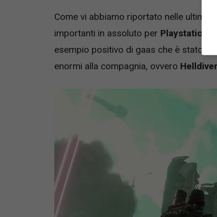
Come vi abbiamo riportato nelle ultime o
importanti in assoluto per
Playstation
, 
esempio positivo di gaas che è stato ef
enormi alla compagnia, ovvero
Helldiver