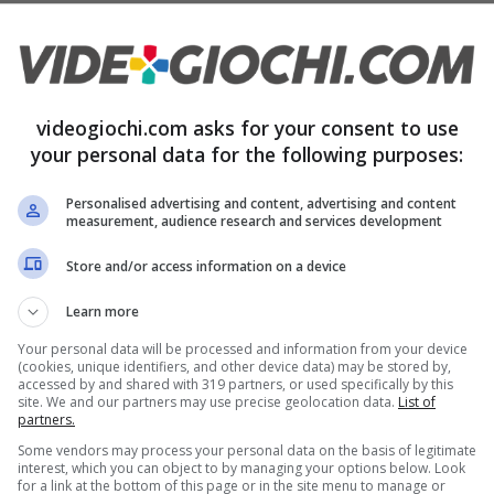
viamente
criticato la compagnia
ma non solo,
e strategia fondamentale per portare avanti la
namento che è stato tanto decantato e tanto
videogiochi.com asks for your consent to use
di aspre critiche, con qualcuno che lo addita
your personal data for the following purposes:
ative per gli abbonati non finiscono qua.
Personalised advertising and content, advertising and content
measurement, audience research and services development
e spiazza i giocatori
Store and/or access information on a device
a
anti-Game Pass
e con sviluppatori, giornalisti
Learn more
grossa e denunciano la sua esistenza come la
Your personal data will be processed and information from your device
(cookies, unique identifiers, and other device data) may be stored by,
accessed by and shared with 319 partners, or used specifically by this
aming di Xbox e per i suoi tanti progetti, ci sono
site. We and our partners may use precise geolocation data.
List of
partners.
o gli abbonati e che portano notizie non proprio
Some vendors may process your personal data on the basis of legitimate
interest, which you can object to by managing your options below. Look
for a link at the bottom of this page or in the site menu to manage or