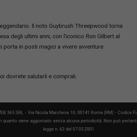
 leggendario. Il noto Guybrush Threepwood torna
esa degli ultimi anni, con l’iconico Ron Gilbert al
 ci porta in posti magici a vivere avventure
oi dovrete salutarli e comprali.
WEB 365 SRL - Via Nicola Marchese 10, 00141 Roma (RM) - Codice Fis
n quanto viene aggiornato senza alcuna periodicità. Non può pertanto
legge n. 62 del 07.03.2001