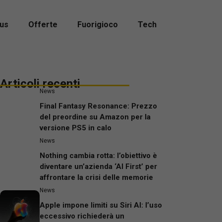
us
Offerte
Fuorigioco
Tech
Articoli recenti
News
Final Fantasy Resonance: Prezzo
del preordine su Amazon per la
versione PS5 in calo
News
Nothing cambia rotta: l’obiettivo è
diventare un’azienda ‘AI First’ per
affrontare la crisi delle memorie
News
Apple impone limiti su Siri AI: l’uso
eccessivo richiederà un