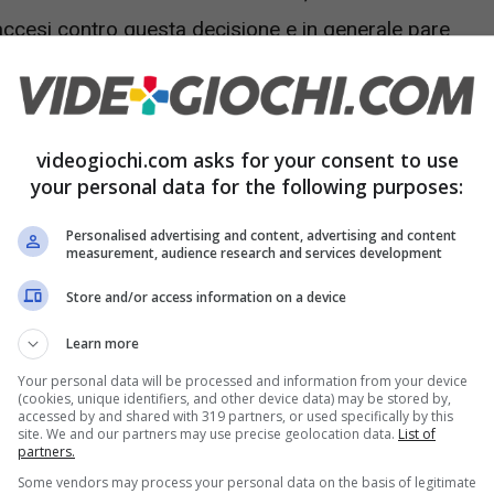
accesi contro questa decisione e in generale pare
uesta situazione. Ora però ci sono
altre cattive
videogiochi.com asks for your consent to use
ti dal Game Pass
your personal data for the following purposes:
Personalised advertising and content, advertising and content
 da Microsoft ogni mese apporta dei
measurement, audience research and services development
titoli presenti, andando in questo modo a
Store and/or access information on a device
mantenere l’interesse dei videogiocatori molto
Learn more
Your personal data will be processed and information from your device
(cookies, unique identifiers, and other device data) may be stored by,
accessed by and shared with 319 partners, or used specifically by this
site. We and our partners may use precise geolocation data.
List of
partners.
Some vendors may process your personal data on the basis of legitimate