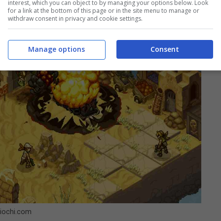
interest, which you can object to by managing your options below. Look
for a link at the bottom of this page or in the site menu to manage or
withdraw consent in privacy and cookie settings.
Manage options
Consent
giochi.com