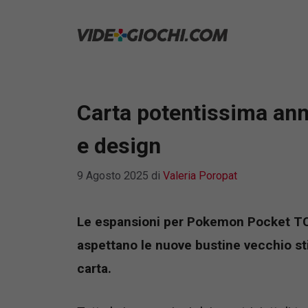
Vai
al
contenuto
Carta potentissima an
e design
9 Agosto 2025
di
Valeria Poropat
Le espansioni per Pokemon Pocket TCG
aspettano le nuove bustine vecchio st
carta.