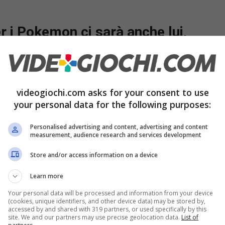
 i Pokemon ci sarà anche lui,
pansione per le carte virtuali sia che si tratti di
videogiochi.com asks for your consent to use
a che si tratti di un’espansione per il nuovo gioco
your personal data for the following purposes:
 di riferimento. Nelle ultime espansioni poi il
Personalised advertising and content, advertising and content
ornito in versione ex, e anche in questa nuova
measurement, audience research and services development
ella sua versione suprema.
Store and/or access information on a device
Learn more
Your personal data will be processed and information from your device
(cookies, unique identifiers, and other device data) may be stored by,
accessed by and shared with 319 partners, or used specifically by this
site. We and our partners may use precise geolocation data.
List of