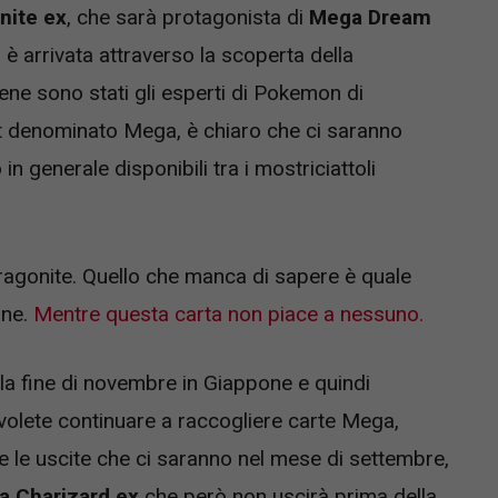
nite ex
, che sarà protagonista di
Mega Dream
 arrivata attraverso la scoperta della
ne sono stati gli esperti di Pokemon di
et denominato Mega, è chiaro che ci saranno
in generale disponibili tra i mostriciattoli
Dragonite. Quello che manca di sapere è quale
one.
Mentre questa carta non piace a nessuno.
lla fine di novembre in Giappone e quindi
volete continuare a raccogliere carte Mega,
 le uscite che ci saranno nel mese di settembre,
 Charizard ex
che però non uscirà prima della