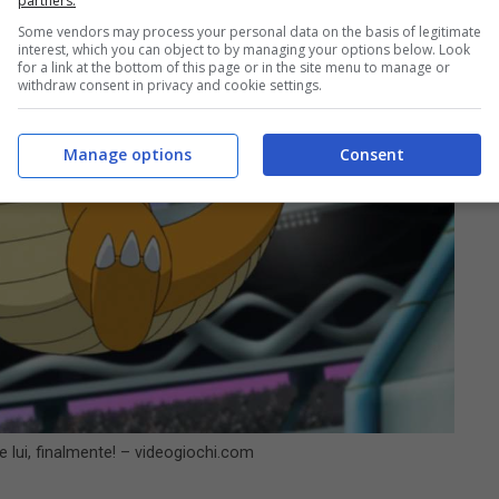
partners.
Some vendors may process your personal data on the basis of legitimate
interest, which you can object to by managing your options below. Look
for a link at the bottom of this page or in the site menu to manage or
withdraw consent in privacy and cookie settings.
Manage options
Consent
 lui, finalmente! – videogiochi.com