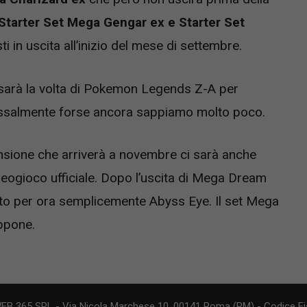
Starter Set Mega Gengar ex e Starter Set
i in uscita all’inizio del mese di settembre.
 sarà la volta di Pokemon Legends Z-A per
ossalmente forse ancora sappiamo molto poco.
pansione che arriverà a novembre ci sarà anche
eogioco ufficiale. Dopo l’uscita di Mega Dream
to per ora semplicemente Abyss Eye. Il set Mega
appone.
WEB 365 SRL - Via Nicola Marchese 10, 00141 Roma (RM) - Codice Fis