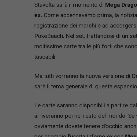
Stavolta sarà il momento di
Mega Drago
ex.
Come accennavamo prima, la notizia è
registrazione dei marchi e ad accorgerse
PokeBeach. Nel set, trattandosi di un s
moltissime carte tra le più forti che sono 
tascabili.
Ma tutti vorranno la nuova versione di 
sarà il tema generale di questa espansi
Le carte saranno disponibili a partire da
arriveranno poi nel resto del mondo. Se 
ovviamente dovete tenere d’occhio anche
per esempio l’uscita Inferno ex con
Mega