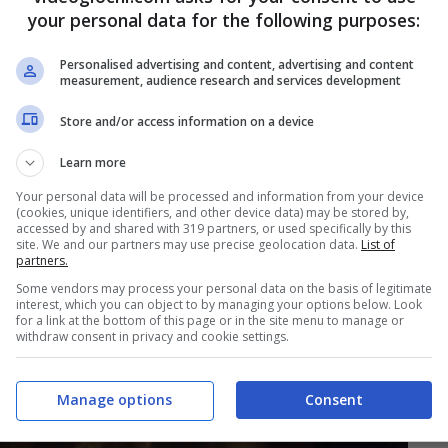
s non dobbiamo stare molto tempo a discutere.
your personal data for the following purposes:
 romanzi del gigantesco (e per alcuni troppo
Personalised advertising and content, advertising and content
i prodotti più consumati, discussi, amati e alla
measurement, audience research and services development
e degli ultimi anni.
Store and/or access information on a device
Learn more
Your personal data will be processed and information from your device
(cookies, unique identifiers, and other device data) may be stored by,
accessed by and shared with 319 partners, or used specifically by this
site. We and our partners may use precise geolocation data.
List of
partners.
Some vendors may process your personal data on the basis of legitimate
interest, which you can object to by managing your options below. Look
for a link at the bottom of this page or in the site menu to manage or
withdraw consent in privacy and cookie settings.
Manage options
Consent