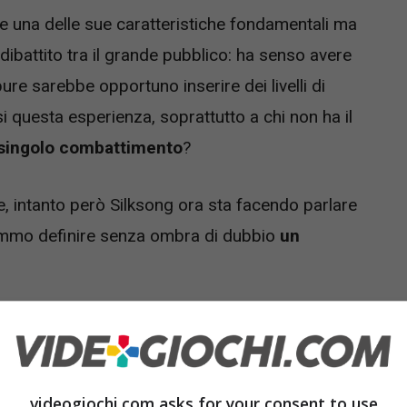
he una delle sue caratteristiche fondamentali ma
ibattito tra il grande pubblico: ha senso avere
pure sarebbe opportuno inserire dei livelli di
si questa esperienza, soprattutto a chi non ha il
singolo combattimento
?
 intanto però Silksong ora sta facendo parlare
tremmo definire senza ombra di dubbio
un
 Knight Silksong che ci ricorda
videogiochi.com asks for your consent to use