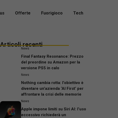
us
Offerte
Fuorigioco
Tech
Articoli recenti
News
Final Fantasy Resonance: Prezzo
del preordine su Amazon per la
versione PS5 in calo
News
Nothing cambia rotta: l’obiettivo è
diventare un’azienda ‘AI First’ per
affrontare la crisi delle memorie
News
Apple impone limiti su Siri AI: l’uso
eccessivo richiederà un