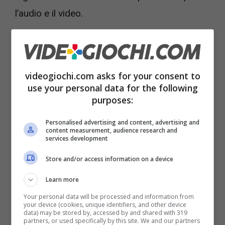
l’audio e il video.
Perché se hai per le mani un modello QLED
oppure OLED (
non hai visto le nuove tv laser?
)
videogiochi.com asks for your consent to
è molto probabile che tra le opzioni relative
use your personal data for the following
alla qualità dell’immagine ci sia anche una
purposes:
piccola opzione relativa alla luminosità.
La
Personalised advertising and content, advertising and
luminosità è ovviamente importante
per
content measurement, audience research and
services development
avere immagini pulite ma non sempre è
Store and/or access information on a device
strettamente necessario che sia al livello
Learn more
massimo consentito dallo schermo.
Your personal data will be processed and information from
your device (cookies, unique identifiers, and other device
Per questo motivo è invece molto utile andare
data) may be stored by, accessed by and shared with 319
partners, or used specifically by this site. We and our partners