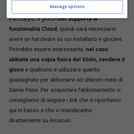
Videogiochi.com
Manage options
Purtroppo, il gioco
non supporta le
funzionalità Cloud
, quindi sarà necessario
avere un hardware su cui installarlo e giocare.
Potrebbe essere interessante,
nel caso
abbiate una copia fisica del titolo, vendere il
gioco
a qualcuno e utilizzare quanto
guadagnato per abbonarvi ad ulteriori mesi di
Game Pass. Per acquistare l’abbonamento vi
consigliamo di seguire i link che vi riportiamo
qui in basso e che vi manderanno
direttamente su Amazon.