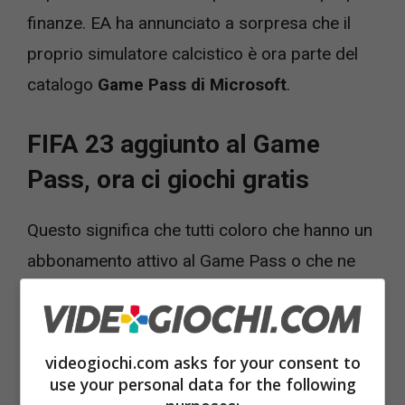
finanze. EA ha annunciato a sorpresa che il
proprio simulatore calcistico è ora parte del
catalogo
Game Pass di Microsoft
.
FIFA 23 aggiunto al Game
Pass, ora ci giochi gratis
Questo significa che tutti coloro che hanno un
abbonamento attivo al Game Pass o che ne
attiveranno uno potranno giocare
gratuitamente a FIFA 23, senza doverlo
acquistare a prezzo pieno, e
pagando
videogiochi.com asks for your consent to
soltanto il costo dell’abbonamento
. Quindi
use your personal data for the following