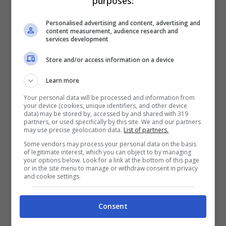
purposes:
se volete anche voi approfittare di questa
incredibile offerta, non dovrete fare altro che
Personalised advertising and content, advertising and
content measurement, audience research and
abbonarvi all’Xbox Game Pass o al PC Game
services development
Pass per poter giocare rispettivamente su
Store and/or access information on a device
console Xbox o su PC il titolo canadese.
Learn more
Your personal data will be processed and information from
your device (cookies, unique identifiers, and other device
data) may be stored by, accessed by and shared with 319
partners, or used specifically by this site. We and our partners
may use precise geolocation data.
List of partners.
Some vendors may process your personal data on the basis
of legitimate interest, which you can object to by managing
your options below. Look for a link at the bottom of this page
or in the site menu to manage or withdraw consent in privacy
and cookie settings.
Consent
Se ti abboni al Game Pass non devi acquistare FIFA 23 –