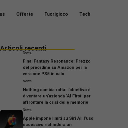
us
Offerte
Fuorigioco
Tech
Articoli recenti
News
Final Fantasy Resonance: Prezzo
del preordine su Amazon per la
versione PS5 in calo
News
Nothing cambia rotta: l’obiettivo è
diventare un’azienda ‘AI First’ per
affrontare la crisi delle memorie
News
Apple impone limiti su Siri AI: l’uso
eccessivo richiederà un