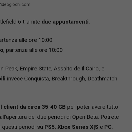
– Videogiochi.com
tlefield 6 tramite
due appuntamenti
:
partenza alle ore 10:00
to
, partenza alle ore 10:00
 Peak, Empire State, Assalto de Il Cairo, e
ili
invece Conquista, Breakthrough, Deathmatch
il client da circa 35-40 GB
per poter avere tutto
all’apertura dei due periodi di Open Beta. Potrete
n questi periodi su
PS5
,
Xbox Series X|S
e
PC
.