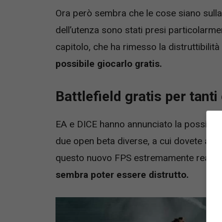
Ora però sembra che le cose siano sulla
dell’utenza sono stati presi particolarm
capitolo, che ha rimesso la distruttibilità
possibile giocarlo gratis.
Battlefield gratis per tanti
EA e DICE hanno annunciato la possibilit
due open beta diverse, a cui dovete ass
questo nuovo FPS estremamente realisti
sembra poter essere distrutto.