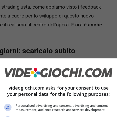
 strada giusta, come abbiamo visto i feedback
ente a cuore per lo sviluppo di questo nuovo
 e il realismo al centro dell’opera. E ora
è anche
 giorni: scaricalo subito
à di provare gratuitamente Battlefield 6 tramite
olutamente prendere parte se siete interessati a
co e letteralmente esplosivo
in cui tutto
videogiochi.com asks for your consent to use
your personal data for the following purposes:
Personalised advertising and content, advertising and content
measurement, audience research and services development