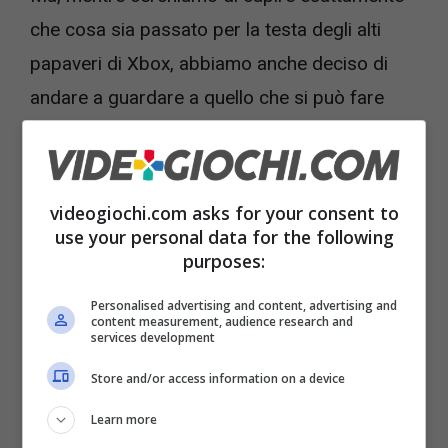
che cosa sia passato per la testa degli alti
papaveri di Xbox, abbiamo anche deciso di
andare a guardare a quello che si può fare
risparmiando tutto il denaro dell’intero
abbonamento.
videogiochi.com asks for your consent to
Perché, se per esempio quello che vi faceva
use your personal data for the following
purposes:
comodo dell’abbonamento al Game Pass
è
giocare nel cloud
, magari da tablet o da
Personalised advertising and content, advertising and
content measurement, audience research and
smartphone senza dover ritrovarvi davanti alla
services development
TV, c’è una funzione che la stessa console
Store and/or access information on a device
Xbox mette a disposizione gratuitamente. Si
Learn more
tratta del Remote Play.