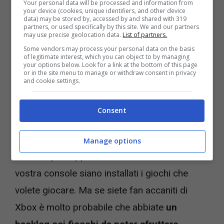
Your personal data will be processed and information from
your device (cookies, unique identifiers, and other device
data) may be stored by, accessed by and shared with 319
Se
installate l’app ufficiale Xbox su un
partners, or used specifically by this site. We and our partners
may use precise geolocation data.
List of partners.
qualunque device compatibile
e attivate la
Some vendors may process your personal data on the basis
funzione per cui la console non si spegne mai
of legitimate interest, which you can object to by managing
your options below. Look for a link at the bottom of this page
del tutto, potete lanciare i giochi che avete
or in the site menu to manage or withdraw consent in privacy
and cookie settings.
installato sulla console attraverso un altro
device.
Consent
Il sistema del Remote Play esiste da un bel po’
Manage options
e l’unico presupposto è ovviamente che sulla
vostra console siano installati i giochi che
volete giocare. Ma se siete fan accaniti di
Xbox è molto probabile che abbiate
un