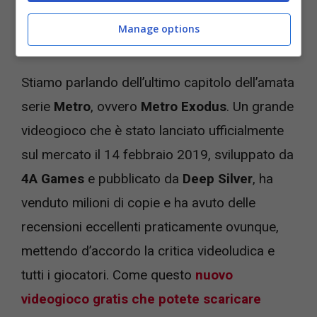
Oggi potete comprare Metro Exodus a meno di 6 euro –
Manage options
Videogiochi.com
Stiamo parlando dell’ultimo capitolo dell’amata
serie
Metro
, ovvero
Metro Exodus
. Un grande
videogioco che è stato lanciato ufficialmente
sul mercato il 14 febbraio 2019, sviluppato da
4A Games
e pubblicato da
Deep Silver
, ha
venduto milioni di copie e ha avuto delle
recensioni eccellenti praticamente ovunque,
mettendo d’accordo la critica videoludica e
tutti i giocatori. Come questo
nuovo
videogioco gratis che potete scaricare