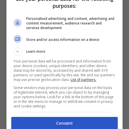
purposes:
riguarda il mondo dei videogiochi. Si tratta
infatti di un prodotto curato praticamente in
Personalised advertising and content, advertising and
content measurement, audience research and
ogni suo dettaglio e in ogni suo aspetto, con
services development
la possibilità di farvi immergere in un
mondo
Store and/or access information on a device
veramente molto particolare.
Learn more
Your personal data will be processed and information from
your device (cookies, unique identifiers, and other device
data) may be stored by, accessed by and shared with 319
partners, or used specifically by this site. We and our partners
may use precise geolocation data.
List of partners.
Some vendors may process your personal data on the basis
of legitimate interest, which you can object to by managing
your options below. Look for a link at the bottom of this page
or in the site menu to manage or withdraw consent in privacy
and cookie settings.
Consent