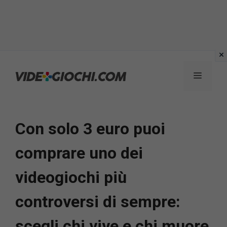
Vai
al
Menu
contenuto
Con solo 3 euro puoi
comprare uno dei
videogiochi più
controversi di sempre:
scegli chi vive e chi muore