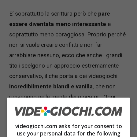
E’ soprattutto la scrittura però che
pare
essere diventata meno interessante
e
soprattutto meno coraggiosa. Proprio perché
non si vuole creare conflitti e non far
arrabbiare nessuno, ecco che anche i grandi
titoli scelgono un approccio estremamente
conservativo, il che porta a dei videogiochi
incredibilmente blandi e vanilla
, che non
rimangono nella mente dei giocatori. Oggi
invece vi segnaliamo un titolo molto
particolare che di coraggio ne ha parecchio.
videogiochi.com asks for your consent to
use your personal data for the following