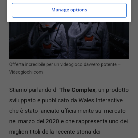
Manage options
Offerta incredibile per un videogioco davvero potente –
Videogiochi.com
Stiamo parlando di
The Complex
, un prodotto
sviluppato e pubblicato da Wales Interactive
che è stato lanciato ufficialmente sul mercato
nel marzo del 2020 e che rappresenta uno dei
migliori titoli della recente storia dei