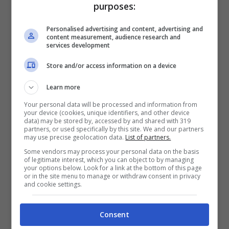
Offerta incredibile per un
purposes:
videogioco davvero potente
Personalised advertising and content, advertising and
content measurement, audience research and
services development
Stiamo parlando di un titolo che fa delle scelte
la sua forza principale. Il giocatore è chiamato
Store and/or access information on a device
continuamente a prendere delle decisioni
Learn more
importanti che vanno a
scolpire la trama del
Your personal data will be processed and information from
your device (cookies, unique identifiers, and other device
gioco
, il destino di alcuni personaggi e
data) may be stored by, accessed by and shared with 319
partners, or used specifically by this site. We and our partners
persino il proprio, confezionando così
may use precise geolocation data.
List of partners.
Some vendors may process your personal data on the basis
un’avventura che in qualche modo non è altro
of legitimate interest, which you can object to by managing
your options below. Look for a link at the bottom of this page
che il risultato diretto delle nostre decisioni.
or in the site menu to manage or withdraw consent in privacy
and cookie settings.
Consent