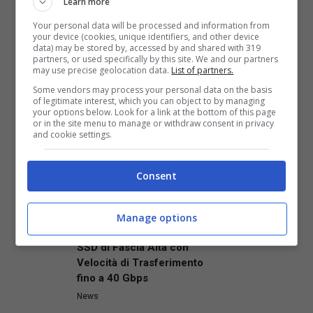
Learn more
Your personal data will be processed and information from
your device (cookies, unique identifiers, and other device
Fonte:
Siliconera
data) may be stored by, accessed by and shared with 319
partners, or used specifically by this site. We and our partners
may use precise geolocation data.
List of partners.
Some vendors may process your personal data on the basis
of legitimate interest, which you can object to by managing
Articoli recenti
your options below. Look for a link at the bottom of this page
or in the site menu to manage or withdraw consent in privacy
News
and cookie settings.
Grokipedia: l’innovativo
progetto AI di Elon Musk è
Consent
già al capolinea?
News
ASUS ProArt si Amplia:
Manage options
Presentato il Nuovo Box
SSD di Fascia Alta con
Velocità di Trasferimento
fino a 40 Gbps
News