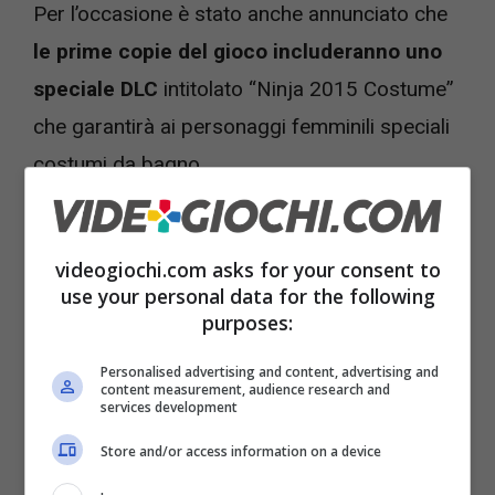
Per l’occasione è stato anche annunciato che
le prime copie del gioco includeranno uno
speciale DLC
intitolato “Ninja 2015 Costume”
che garantirà ai personaggi femminili speciali
costumi da bagno.
Ricordiamo che l’arrivo in Europa di Dead or
videogiochi.com asks for your consent to
Alive 5: Last Round è previsto per il
20
use your personal data for the following
febbraio 2015 per su console old e next
purposes:
gen.
Personalised advertising and content, advertising and
content measurement, audience research and
services development
[amazon text=Per acquistare Dead or Alive 5
su Amazon clicca
Store and/or access information on a device
QUI&amp;asin=B008JFDTQK]