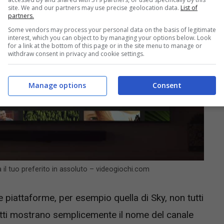
site. We and our partners may use precise geolocation data.
List of
partners.
Some vendors may process your personal data on the basis of legitimate
interest, which you can object to by managing your options below. Look
for a link at the bottom of this page or in the site menu to manage or
withdraw consent in privacy and cookie settings.
Manage options
Consent
à il tuo preferito in assoluto – videogiochi.com
ite piattaforme, per esempio quella di Sky, non tutti
fatti mostrano semplicemente il nome del canale