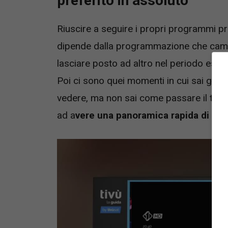
preferito in assoluto
Riuscire a seguire i propri programmi pre
dipende dalla programmazione che camb
lasciare posto ad altro nel periodo estiv
Poi ci sono quei momenti in cui sai già ch
vedere, ma non sai come passare il tempo
ad a
vere una panoramica rapida di quell