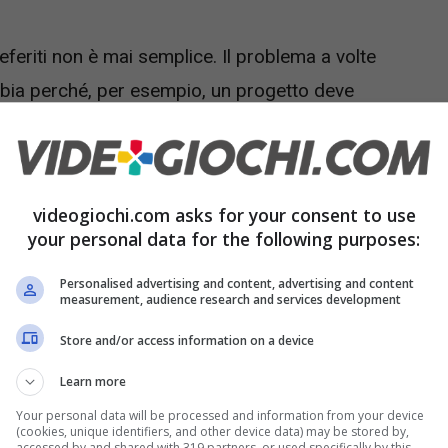
feriti non è mai semplice. Il problema a volte
ia perché, per esempio, un progetto deve
o oppure, al contrario, per la stagione autunnale.
e sui tuoi canali preferiti non c’è niente da
. Ed ecco allora che diventa molto utile riuscire
videogiochi.com asks for your consent to use
o che i canali del digitale terrestre offrono.
your personal data for the following purposes:
Personalised advertising and content, advertising and content
measurement, audience research and services development
Store and/or access information on a device
Learn more
Your personal data will be processed and information from your device
(cookies, unique identifiers, and other device data) may be stored by,
accessed by and shared with 319 partners, or used specifically by this