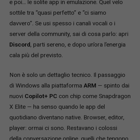
e poi… le solite app in emulazione. Quel velo
sottile tra “quasi perfetto” e “ci siamo
davvero”. Se usi spesso i canali vocali o i
server della community, sai di cosa parlo: apri
Discord
, parti sereno, e dopo un’ora l’energia
cala più del previsto.
Non è solo un dettaglio tecnico. Il passaggio
di Windows alla piattaforma
ARM
— spinto dai
nuovi
Copilot+ PC
con chip come Snapdragon
X Elite — ha senso quando le app del
quotidiano diventano native. Browser, editor,
player: ormai ci sono. Restavano i colossi
della conversazione online, quelli che tengono