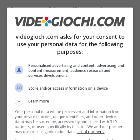
Cosa cambia nella pratica
La prima cosa che noti è l’avvio. L’
app nativa
videogiochi.com asks for your consent to
si apre più svelta, lo scorrimento delle chat è
use your personal data for the following
più pulito, la ricerca non sembra “pensarci su”.
purposes:
In chiamata vocale, la CPU respira: niente
Personalised advertising and content, advertising and
picchi strani quando attivi il push-to-talk, meno
content measurement, audience research and
services development
calore sulla scocca. Se passi spesso dalle DM
Store and/or access information on a device
alle stanze con decine di utenti, la UI resta
Learn more
composta. Soprattutto, la batteria tiene: non
Your personal data will be processed and information from
parliamo di miracoli, ma della differenza tra
your device (cookies, unique identifiers, and other device
data) may be stored by, accessed by and shared with 319
chiudere il portatile a cena con il 18% o con
partners, or used specifically by this site. We and our partners
may use precise geolocation data.
List of partners.
qualcosa in più per finire il film.