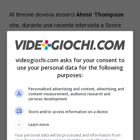
Al timone doveva esserci
Ahmir
Thompson
che, durante una recente intervista a Score:
The Podcast, ha raccontato della sua
esperienza. Un’esperienza che si è trovata
ovviamente influenzata dal fatto che sono
videogiochi.com asks for your consent to
use your personal data for the following
cambiati tre presidenti all’interno di Disney.
purposes:
Alla fine, nonostante aver presentato e
Personalised advertising and content, advertising and
content measurement, audience research and
ripresentato la sua idea per
l’adattamento
in
services development
live-action del film dedicato a Duchessa, ai
Store and/or access information on a device
suoi cuccioli e a Romeo, il progetto è stato
Learn more
definitivamente accantonato.
Disney e Lego
Your personal data will be processed and information from