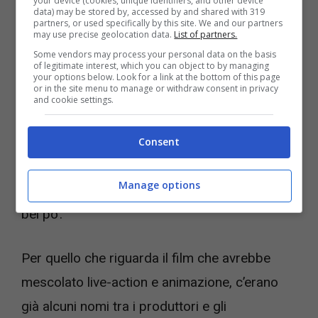
invece vanno alla grande!
your device (cookies, unique identifiers, and other device
data) may be stored by, accessed by and shared with 319
partners, or used specifically by this site. We and our partners
may use precise geolocation data.
List of partners.
Da parte sua Thompson ha dichiarato ch
e gli
Some vendors may process your personal data on the basis
of legitimate interest, which you can object to by managing
sarebbe piaciuto moltissimo farlo
e che
your options below. Look for a link at the bottom of this page
or in the site menu to manage or withdraw consent in privacy
molto probabilmente non era destino, ma che
and cookie settings.
forse potrebbe essere qualcosa da fare
nel
futuro.
Anche perché, ha proseguito il
Consent
musicista, ci sono moltissimi altri film su cui
Manage options
sta lavorando e che lo terranno occupato un
bel po’.
Per quello che riguarda il film che avrebbe
mescolato live-action e animazione, c’erano
già alcuni nomi tra i produttori e gli