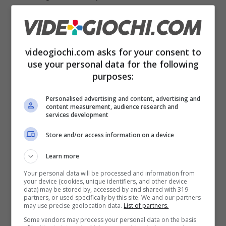
sequel spirituale di quel magnifico
esperimento che è stato
Patapon
e che ha
fatto faville su PSP. Questo nuovo videogioco
videogiochi.com asks for your consent to
use your personal data for the following
sarebbe dovuto andare in accesso anticipato
purposes:
il prossimo 25 luglio 2025
ma gli sviluppatori
hanno rimandato tutto.
Personalised advertising and content, advertising and
content measurement, audience research and
services development
Store and/or access information on a device
Learn more
Your personal data will be processed and information from
your device (cookies, unique identifiers, and other device
data) may be stored by, accessed by and shared with 319
partners, or used specifically by this site. We and our partners
may use precise geolocation data.
List of partners.
Some vendors may process your personal data on the basis