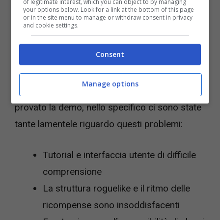
of legitimate interest, which you can object to by managing
your options below. Look for a link at the bottom of this page
or in the site menu to manage or withdraw consent in privacy
and cookie settings.
Doveva uscire a fine mese, ora non si sa più –
Videogiochi.com
Consent
Il problema? Diversi a dire il vero dopo dei
Manage options
feedback negativi ricevuti in seguito
a chi ha
provato la demo, nello specifico ci sono state
tante lamentele riguardo questi problemi:
Tutorial e interfaccia utente di difficile
comprensione
La struttura roguelike e il ritmo delle
ricompense sono insoddisfacenti