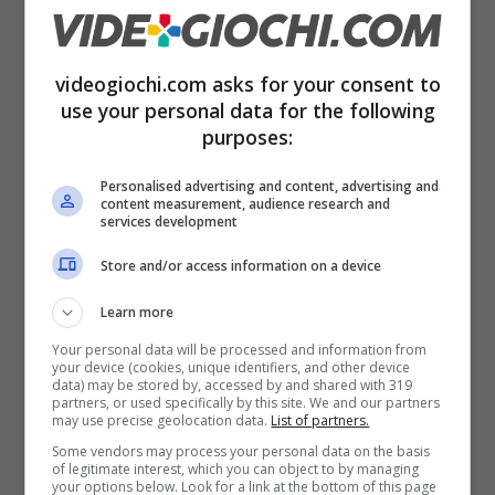
videogiochi.com asks for your consent to
use your personal data for the following
purposes:
Le novità di Ghost of Yotei dividono i giocatori –
Personalised advertising and content, advertising and
content measurement, audience research and
Videogiochi.com
services development
Store and/or access information on a device
Questo dovrebbe significare che potremmo
dare la
caccia a ognuno dei Sei di Yotei
Learn more
liberamente
, senza dover seguire per forza
Your personal data will be processed and information from
your device (cookies, unique identifiers, and other device
un ordine. Una cosa positiva in termini di
data) may be stored by, accessed by and shared with 319
partners, or used specifically by this site. We and our partners
libertà data al giocatore, ma questo ha portato
may use precise geolocation data.
List of partners.
Some vendors may process your personal data on the basis
preoccupazione ai fan
già non convintissimi
of legitimate interest, which you can object to by managing
your options below. Look for a link at the bottom of this page