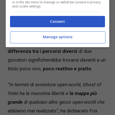
della narrazione nel primo gioco.
or in the site menu to manage or withdraw consent in privacy
and cookie settings.
Poter dare questa libertà al giocatore ma
Consent
senza mutare il mondo in base alle sue
azioni
, non “riconoscere” chi ha ucciso,
Manage options
quando e in che ordine,
creando una
differenza tra i percorsi diversi
di due
giocatori significherebbe trovarsi davanti a un
titolo poco vivo,
poco reattivo e piatto
.
“In termini di avventura open-world, Ghost of
Yotei ha la massima libertà e
la mappa più
grande
di qualsiasi altro gioco open-world che
abbiamo mai realizzato”
, ha dichiarato Fox