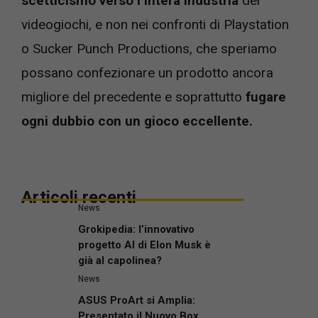
scetticismo verso l’intera industria
dei
videogiochi, e non nei confronti di Playstation
o Sucker Punch Productions, che speriamo
possano confezionare un prodotto ancora
migliore del precedente e soprattutto
fugare
ogni dubbio con un gioco eccellente.
Articoli recenti
News
Grokipedia: l’innovativo
progetto AI di Elon Musk è
già al capolinea?
News
ASUS ProArt si Amplia:
Presentato il Nuovo Box