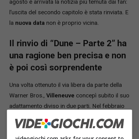
agosto è arrivata la notizia più temuta dai fan:
l’uscita del secondo capitolo è stata rinviata. E
la
nuova data
non è proprio vicina.
Il rinvio di “Dune – Parte 2” ha
una ragione ben precisa e non
è poi così sorprendente
Una volta ottenuto il via libera da parte della
Warner Bros.,
Villeneuve
concepì subito il suo
adattamento diviso in due parti. Nel febbraio
2021,
Eric Roth
(l’altro sceneggiatore)
dichiarò di aver scritto una sceneggiatura
completa per il potenziale sequel e, in seguito
videogiochi.com asks for your consent to