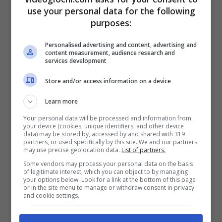
use your personal data for the following
al successo del film,
Warner Bros.
e
purposes:
Legendary Pictures
diedero ufficialmente il
Personalised advertising and content, advertising and
via libera a “Dune: Parte 2” nell’ottobre 2021.
content measurement, audience research and
services development
Store and/or access information on a device
Learn more
Your personal data will be processed and information from
your device (cookies, unique identifiers, and other device
data) may be stored by, accessed by and shared with 319
partners, or used specifically by this site. We and our partners
may use precise geolocation data.
List of partners.
Some vendors may process your personal data on the basis
of legitimate interest, which you can object to by managing
your options below. Look for a link at the bottom of this page
or in the site menu to manage or withdraw consent in privacy
I fan dovranno attendere ancora qualche mese prima di
and cookie settings.
poter rivivere le avventure di Paul Atreides (Foto Instagram
@dunemovie) – videogiochi.com