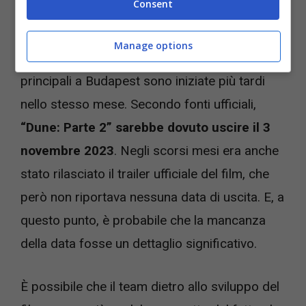
Consent
Le riprese preliminari sono iniziate in Italia
Manage options
all’inizio di luglio 2022, mentre le riprese
principali a Budapest sono iniziate più tardi
nello stesso mese. Secondo fonti ufficiali,
“Dune: Parte 2” sarebbe dovuto uscire il 3
novembre 2023
. Negli scorsi mesi era anche
stato rilasciato il trailer ufficiale del film, che
però non riportava nessuna data di uscita. E, a
questo punto, è probabile che la mancanza
della data fosse un dettaglio significativo.
È possibile che il team dietro allo sviluppo del