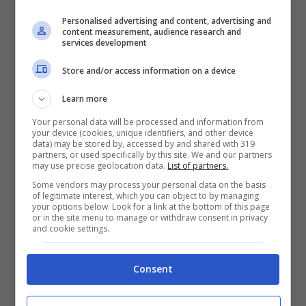
al centro c’è
un’invasione aliena.
E sempre
Personalised advertising and content, advertising and
content measurement, audience research and
su Netflix c’è anche questa serie da non
services development
perdere.
Store and/or access information on a device
Learn more
Ma si tratta di un’invasione aliena del tutto
Your personal data will be processed and information from
sconclusionata. Perché
il team di scienziati
your device (cookies, unique identifiers, and other device
data) may be stored by, accessed by and shared with 319
provenienti da un altro pianeta
che dovrebbe
partners, or used specifically by this site. We and our partners
may use precise geolocation data.
List of partners.
iniziare le operazioni di conquista e di
Some vendors may process your personal data on the basis
of legitimate interest, which you can object to by managing
terraforming, si trova alle prese con la vita di
your options below. Look for a link at the bottom of this page
or in the site menu to manage or withdraw consent in privacy
tutti i giorni della classica cittadina americana.
and cookie settings.
La
famiglia,
se così si può dire, è formata da
Consent
due ingegneri e dai loro cloni con in più una