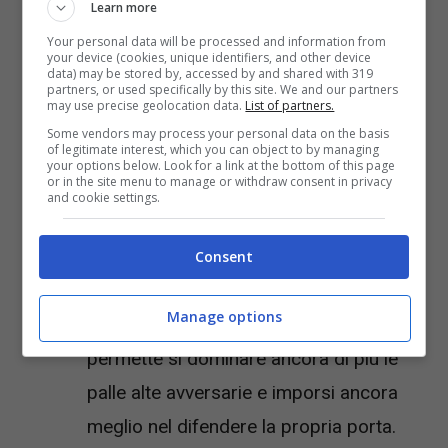
Learn more
Your personal data will be processed and information from
Nome PlayStyle PlayStyle Effetto PlayStyle +
your device (cookies, unique identifiers, and other device
data) may be stored by, accessed by and shared with 319
Effetto
partners, or used specifically by this site. We and our partners
may use precise geolocation data.
List of partners.
Some vendors may process your personal data on the basis
of legitimate interest, which you can object to by managing
Fortezza aerea
. Un nuovo PlayStyles
your options below. Look for a link at the bottom of this page
or in the site menu to manage or withdraw consent in privacy
tutto difensivo che permette a chi lo
and cookie settings.
possiede di eseguire salti più alti e
avere una presenza fisica difensiva
Consent
imponente e schiacciante prima e
Manage options
durante i duelli aerei. Nella versione +
permette si dominare ancora di più le
palle alte avversarie e imporsi ancora
meglio nel difendere la propria porta.