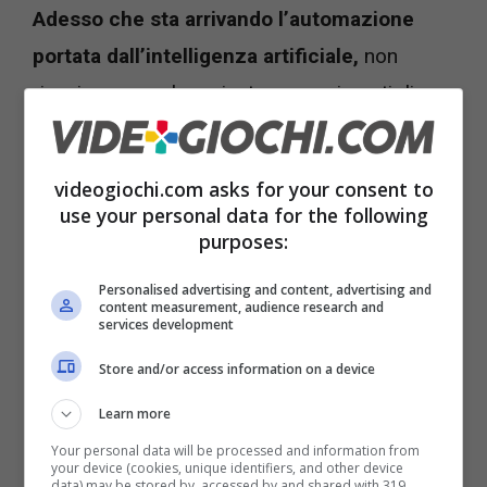
Adesso che sta arrivando l’automazione
portata dall’intelligenza artificiale,
non
riusciamo a vedere niente se non i posti di
lavoro che si perdono. E di certo tra le attività
umane che rischiano di scomparire più
videogiochi.com asks for your consent to
rapidamente, anche se molti vorrebbero veder
use your personal data for the following
sparire gli artisti, ci sono quelli che lavorano
purposes:
nelle fabbriche.
Personalised advertising and content, advertising and
content measurement, audience research and
services development
Dalla Cina arriva infatti un esperimento che
Store and/or access information on a device
pare stare funzionando estremamente bene e
Learn more
che si chiama AlphaBot2. Si tratta di un robot
Your personal data will be processed and information from
umanoide dotato chiaramente di un modello di
your device (cookies, unique identifiers, and other device
data) may be stored by, accessed by and shared with 319