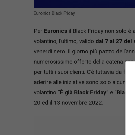
Euronics Black Friday
Per
Euronics
il Black Friday non solo è al
volantino, l’ultimo, valido
dal 7 al 27 de
venerdì nero. Il giorno più pazzo dell’ann
numerosissime offerte della catena con 
per tutti i suoi clienti. C’è tuttavia da
aderire alle iniziative sono solo alcuni g
volantino “
È già Black Friday
” e “
Black 
20 ed il 13 novembre 2022.