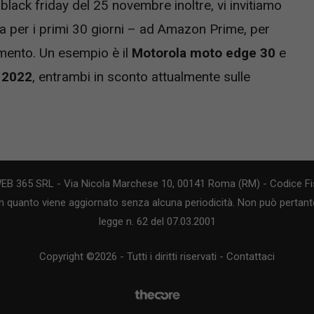
l black friday del 25 novembre inoltre, vi invitiamo
ta per i primi 30 giorni – ad Amazon Prime, per
amento. Un esempio è il
Motorola moto edge 30
e
 2022
, entrambi in sconto attualmente sulle
WEB 365 SRL - Via Nicola Marchese 10, 00141 Roma (RM) - Codice Fis
n quanto viene aggiornato senza alcuna periodicità. Non può pertanto
legge n. 62 del 07.03.2001
Copyright ©2026 - Tutti i diritti riservati -
Contattaci