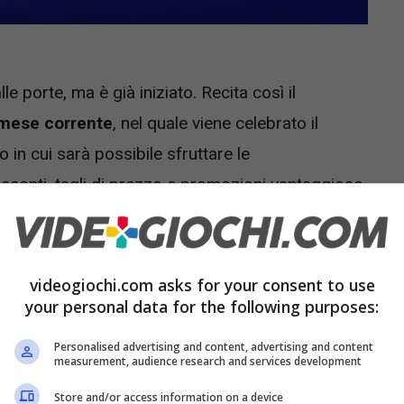
le porte, ma è già iniziato. Recita così il
l mese corrente
, nel quale viene celebrato il
o in cui sarà possibile sfruttare le
sconti, tagli di prezzo e promozioni vantaggiose
 fare una precisazione: come spesso accade, ad
ruppi di Euronics, tra cui
Dimo
e
Tufano
, con i
Friday Anteprima
” rispettivamente attivi fino al
videogiochi.com asks for your consent to use
your personal data for the following purposes:
Personalised advertising and content, advertising and content
measurement, audience research and services development
Store and/or access information on a device