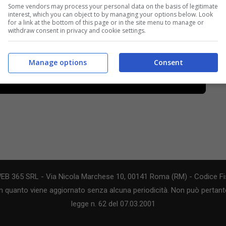
Some vendors may process your personal data on the basis of legitimate
interest, which you can object to by managing your options below. Look
for a link at the bottom of this page or in the site menu to manage or
withdraw consent in privacy and cookie settings.
Manage options
Consent
WEB 365 SRL - Via Nicola Marchese 10, 00141 Roma (RM) - Codice Fis
n quanto viene aggiornato senza alcuna periodicità. Non può pertanto
legge n. 62 del 07.03.2001