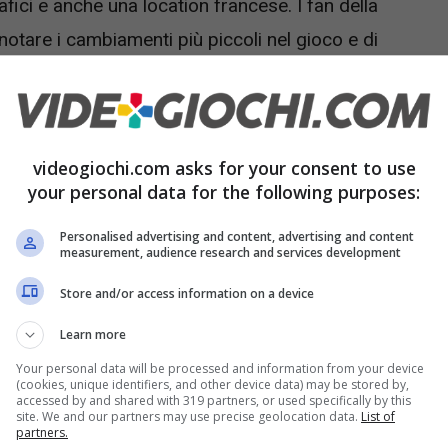
fici e anche una location francese. I fan della
notare i cambiamenti più piccoli nel gioco e di
ceanus è programmata per il 30 settembre
videogiochi.com asks for your consent to use
durata di circa sei minuti.
your personal data for the following purposes:
Personalised advertising and content, advertising and content
measurement, audience research and services development
Store and/or access information on a device
Learn more
Your personal data will be processed and information from your device
(cookies, unique identifiers, and other device data) may be stored by,
accessed by and shared with 319 partners, or used specifically by this
site. We and our partners may use precise geolocation data.
List of
partners.