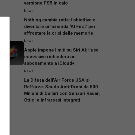
versione PS5 in calo
News
Nothing cambia rotta: l’obiettivo è
diventare un’azienda ‘AI First’ per
affrontare la crisi delle memorie
News
Apple impone limiti su Siri AI: l’uso
eccessivo richiederà un
abbonamento a iCloud+
News
La Difesa dell’Air Force USA si
Rafforza: Scudo Anti-Droni da 500
Milioni di Dollari con Sensori Radar,
Ottici e Infrarossi Integrati