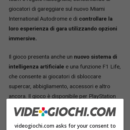
giocatori di gareggiare sul nuovo Miami
International Autodrome e di
controllare la
loro esperienza di gara utilizzando opzioni
immersive.
Il gioco presenta anche un
nuovo sistema di
intelligenza artificiale
e una funzione F1 Life,
che consente ai giocatori di sbloccare
supercar, abbigliamento, accessori e altro
ancora. Il gioco è disponibile per PlayStation
5, Xbox Series X | S e su PC.
videogiochi.com asks for your consent to