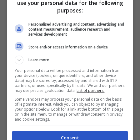
use your personal data for the following
purposes:
Personalised advertising and content, advertising and
content measurement, audience research and
services development
Store and/or access information on a device
Learn more
F1 22 – Videogiochi.com
Your personal data will be processed and information from
your device (cookies, unique identifiers, and other device
Le recensioni dei clienti sono disponibili online
data) may be stored by, accessed by and shared with 319
partners, or used specifically by this site. We and our partners
e
offrono un feedback positivo sull’efficacia
may use precise geolocation data.
List of partners.
Some vendors may process your personal data on the basis
del gioco.
Tuttavia, alcuni utenti lamentano
of legitimate interest, which you can object to by managing
your options below. Look for a link at the bottom of this page
problemi tecnici, come difficoltà di
or in the site menu to manage or withdraw consent in privacy
and cookie settings.
caricamento o aggiornamento, e la qualità
visiva del gioco viene criticata come non
Consent