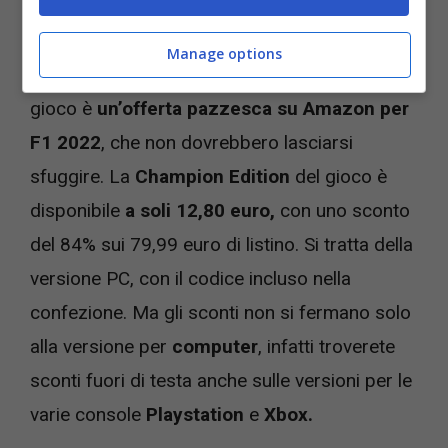
all’altezza su PlayStation 5.
Manage options
Ma la vera notizia per gli appassionati del
gioco è
un’offerta pazzesca su Amazon per
F1 2022
, che non dovrebbero lasciarsi
sfuggire. La
Champion Edition
del gioco è
disponibile
a soli 12,80 euro,
con uno sconto
del 84% sui 79,99 euro di listino. Si tratta della
versione PC, con il codice incluso nella
confezione. Ma gli sconti non si fermano solo
alla versione per
computer
, infatti troverete
sconti fuori di testa anche sulle versioni per le
varie console
Playstation
e
Xbox.