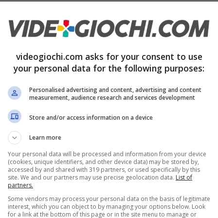
lioramenti nella gestione della guida e nella
ire un’esperienza più realistica e autentica. Inoltre
videogiochi.com asks for your consent to use
a al
35%
, un giusto compromesso tra le gare
your personal data for the following purposes:
 tipo di giocatore potrà trovare una soluzione
Personalised advertising and content, advertising and content
indi tutti i dettagli riguardanti il nuovo
measurement, audience research and services development
Store and/or access information on a device
Learn more
 le novità in arrivo per i
Your personal data will be processed and information from your device
(cookies, unique identifiers, and other device data) may be stored by,
accessed by and shared with 319 partners, or used specifically by this
site. We and our partners may use precise geolocation data.
List of
partners.
riguarda l’aspetto più strategico della Formula 1.
Some vendors may process your personal data on the basis of legitimate
oduzione delle bandiere rosse in grado di
interest, which you can object to by managing your options below. Look
for a link at the bottom of this page or in the site menu to manage or