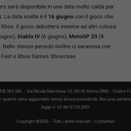
rs sarà disponibile in una data molto calda per
. La data scelta è il
16 giugno
con il gioco che
Xbox. Il gioco debutterà insieme ad altri colossi
iugno),
Diablo IV
(6 giugno),
MotoGP 23
(8
. Nello stesso periodo inoltre ci sarannoa cne
e Fest e Xbox Games Showcase.
WEB 365 SRL - Via Nicola Marchese 10, 00141 Roma (RM) - Codice Fis
n quanto viene aggiornato senza alcuna periodicità. Non può pertanto
legge n. 62 del 07.03.2001
Copyright ©2026 - Tutti i diritti riservati -
Contattaci