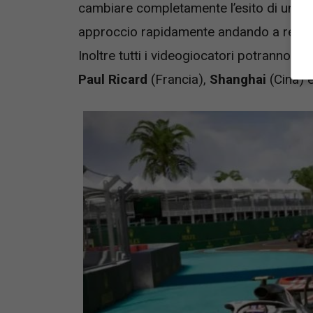
cambiare completamente l’esito di una ga
approccio rapidamente andando a rende
Inoltre tutti i videogiocatori potranno co
Paul Ricard
(Francia),
Shanghai
(Cina) 