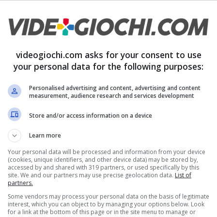
eceri che abbiano a che fare con cose lunghe e
gio
pubblicato sul social dell’uccellino azzurro
rrivasse dopo una levata di scudi inferocita contro
videogiochi.com asks for your consent to use
your personal data for the following purposes:
Personalised advertising and content, advertising and content
measurement, audience research and services development
Store and/or access information on a device
Learn more
Your personal data will be processed and information from your device
(cookies, unique identifiers, and other device data) may be stored by,
accessed by and shared with 319 partners, or used specifically by this
site. We and our partners may use precise geolocation data.
List of
partners.
Some vendors may process your personal data on the basis of legitimate
interest, which you can object to by managing your options below. Look
for a link at the bottom of this page or in the site menu to manage or