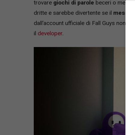
trovare
giochi di parole
beceri o meno b
dritte e sarebbe divertente se il
messag
dall’account ufficiale di Fall Guys non a
il
developer
.