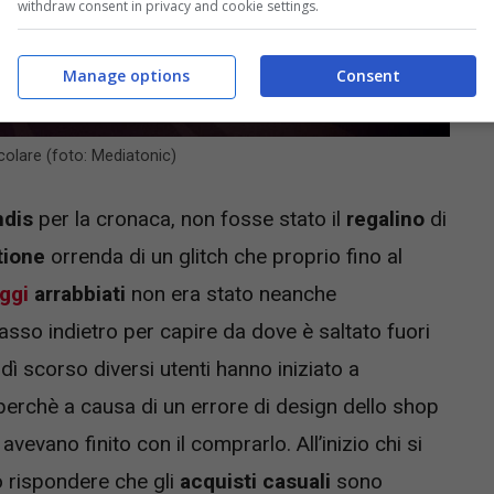
withdraw consent in privacy and cookie settings.
Manage options
Consent
ticolare (foto: Mediatonic)
ndis
per la cronaca, non fosse stato il
regalino
di
tione
orrenda di un glitch che proprio fino al
ggi
arrabbiati
non era stato neanche
sso indietro per capire da dove è saltato fuori
ì scorso diversi utenti hanno iniziato a
 perchè a causa di un errore di design dello shop
avevano finito con il comprarlo. All’inizio chi si
ito rispondere che gli
acquisti casuali
sono