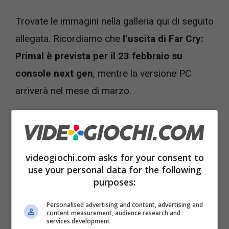
Trovate le immagini nella galleria qui di seguito
allegata. Ricordiamo che
l’uscita di Far Cry:
Primal è prevista per il 23 febbraio su
console next gen
, mentre la versione PC
arriverà nel mese di marzo.
videogiochi.com asks for your consent to
use your personal data for the following
purposes:
Personalised advertising and content, advertising and
content measurement, audience research and
services development