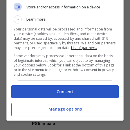
Store and/or access information on a device
Learn more
Your personal data will be processed and information from
your device (cookies, unique identifiers, and other device
data) may be stored by, accessed by and shared with 319
partners, or used specifically by this site. We and our partners
may use precise geolocation data.
List of partners.
Some vendors may process your personal data on the basis
Fonte:
Dsogaming
of legitimate interest, which you can object to by managing
your options below. Look for a link at the bottom of this page
or in the site menu to manage or withdraw consent in privacy
and cookie settings.
Articoli recenti
Consent
News
Final Fantasy Resonance:
Manage options
Prezzo del preordine su
Amazon per la versione
PS5 in calo