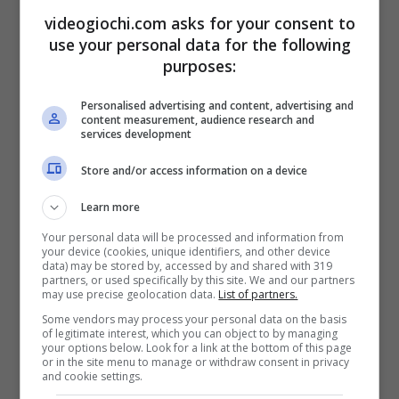
per PS5 è caratterizzata da
tre ventilatori ad
videogiochi.com asks for your consent to
altissima velocità
che permettono di
use your personal data for the following
purposes:
abbassare immediatamente le temperature
dissipando tutto il calore intrappolato nella
Personalised advertising and content, advertising and
content measurement, audience research and
vostra console e che a lungo andare
services development
danneggia e anche in modo critico tutte le
Store and/or access information on a device
componenti interne della console.
Learn more
Your personal data will be processed and information from
your device (cookies, unique identifiers, and other device
data) may be stored by, accessed by and shared with 319
partners, or used specifically by this site. We and our partners
may use precise geolocation data.
List of partners.
Some vendors may process your personal data on the basis
of legitimate interest, which you can object to by managing
your options below. Look for a link at the bottom of this page
or in the site menu to manage or withdraw consent in privacy
and cookie settings.