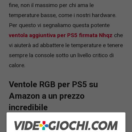
fine, non il massimo per chi ama le
temperature basse, come i nostri hardware.
Per questo vi segnaliamo questa potente
ventola aggiuntiva per PS5 firmata Nhqz
che
vi aiuterà ad abbattere le temperature e tenere
sempre la console sotto un livello critico di
calore.
Ventole RGB per PS5 su
Amazon a un prezzo
incredibile
La ventola di raffreddamento aggiuntiva Nhqz